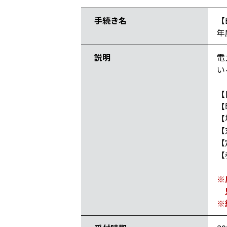
手続き名
【
年
説明
電
い
【
【
【
【
【
【
※
兄
※