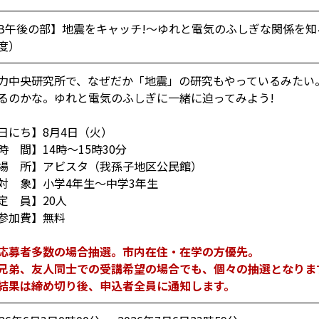
B午後の部】地震をキャッチ!～ゆれと電気のふしぎな関係を知
度）
力中央研究所で、なぜだか「地震」の研究もやっているみたい
るのかな。ゆれと電気のふしぎに一緒に迫ってみよう!
日にち】8月4日（火）
時 間】14時～15時30分
場 所】アビスタ（我孫子地区公民館）
対 象】小学4年生～中学3年生
定 員】20人
参加費】無料
応募者多数の場合抽選。市内在住・在学の方優先。
弟、友人同士での受講希望の場合でも、個々の抽選となりま
結果は締め切り後、申込者全員に通知します。