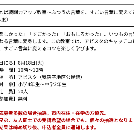
とば戦闘力アップ教室～ふつうの言葉を、すごい言葉に変えて
年度）
楽しかった」「すごかった」「おもしろかった」。いつもの言
わる言葉に変身します。この教室では、アビスタのキャッチコ
、すごい言葉に変えるコツを楽しく学びます。
日にち】8月18日(火)
時 間】10時～12時
場 所】アビスタ（我孫子地区公民館）
対 象】小学4年生～中学3年生
定 員】20人
参加費】無料
応募者多数の場合抽選。市内在住・在学の方優先。
弟、友人同士での受講希望の場合でも、個々の抽選となりま
結果は締め切り後、申込者全員に通知します。