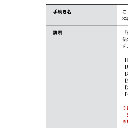
手続き名
こ
8
説明
「
伝
を
【
【
【
【
【
【
※
兄
※