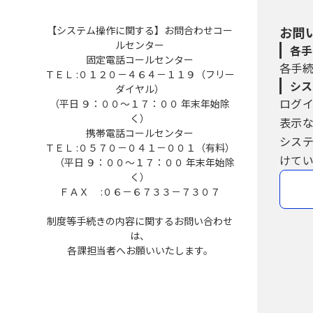
【システム操作に関する】お問合わせコー
お問
ルセンター
各手
固定電話コールセンター
各手
ＴＥＬ :０１２０－４６４－１１９（フリー
シス
ダイヤル）
ログ
（平日 ９：００～１７：００ 年末年始除
く）
表示
携帯電話コールセンター
シス
ＴＥＬ :０５７０－０４１－００１（有料）
けてい
（平日 ９：００～１７：００ 年末年始除
く）
ＦＡＸ :０６－６７３３－７３０７
制度等手続きの内容に関するお問い合わせ
は、
各課担当者へお願いいたします。