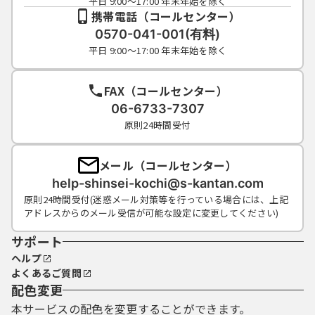
平日 9:00～17:00 年末年始を除く
従ってください。
携帯電話（コールセンター）
（５）利用者ＩＤ及びパスワードについて
0570-041-001(有料)
は、特に有効期限は設けないものとし
平日 9:00～17:00 年末年始を除く
ますが、利用者ＩＤ及びパスワードの利用が
３年間行われない場合は、構
成団体の職権において抹消することができる
FAX（コールセンター）
ものとします。
06-6733-7307
（６）構成団体は、利用者ＩＤ及びパスワー
原則24時間受付
ド、整理番号及びパスワード（申請
データ用）を使用して行われた手続きについ
メール（コールセンター）
ては、本人がこれを行ったも
のとみなします。
help-shinsei-kochi@s-kantan.com
原則24時間受付(迷惑メール対策等を行っている場合には、上記
アドレスからのメール受信が可能な設定に変更してください)
５ 電子証明書の取得・管理
（１）利用者が、システムを利用して申請･届
サポート
出等の手続を行う場合に、電子的な署名（以
ヘルプ
下「電子署名」といいます。）を必要とする
よくあるご質問
ものがあります。電子署名が必要な手続につ
配色変更
いては、自ら電子証明書を取得して、申請･届
本サービスの配色を変更することができます。
出等のデータに署名を付けて申請するものと