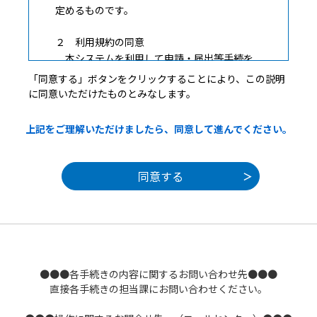
定めるものです。
２ 利用規約の同意
本システムを利用して申請・届出等手続を
行うためには、この規約に同意していただく
「同意する」ボタンをクリックすることにより、この説明
ことが必要です。このことを前提に、構成団
に同意いただけたものとみなします。
体は本システムのサービスを提供します。本
システムをご利用された方は、この規約に同
上記をご理解いただけましたら、同意して進んでください。
意されたものとみなします。何らかの理由に
よりこの規約に同意することができない場合
は、本システムをご利用いただくことができ
ません。なお、閲覧のみについても、この規
約に同意されたものとみなします。
３ 利用者ＩＤ・パスワード等の登録・変更
及び削除
本システムを利用して申請・届出等手続を行
●●●各手続きの内容に関するお問い合わせ先●●●
う場合は、利用者たる本人が利用方法に従い
直接各手続きの担当課にお問い合わせください。
利用者登録を行うことができるものとしま
す。