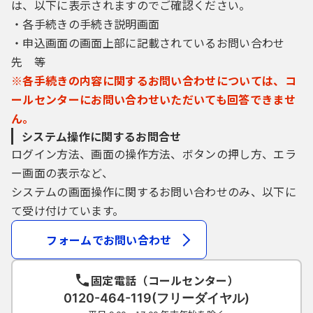
は、以下に表示されますのでご確認ください。
４ 利用者ＩＤ・パスワード等の管理
・各手続きの手続き説明画面
利用者登録により事前に登録される利用者
・申込画面の画面上部に記載されているお問い合わせ
ＩＤ、パスワード又は申請データの送信時に
先 等
画面上で通知する整理番号及びパスワード
※各手続きの内容に関するお問い合わせについては、コ
（申請データ用）は、利用者のデータの保護
に不可欠なものです。利用者は、次の事項を
ールセンターにお問い合わせいただいても回答できませ
ご確認ください。
ん。
（１）利用者ＩＤ、パスワード、整理番号及
システム操作に関するお問合せ
びパスワード（申請データ用）は、
ログイン方法、画面の操作方法、ボタンの押し方、エラ
他者に知られないように管理してください。
ー画面の表示など、
（２）他者からのパスワード等の照会には応
システムの画面操作に関するお問い合わせのみ、以下に
じないでください。
（３）安全性をより高めるため、パスワード
て受け付けています。
は、定期的に変更してください。
フォームでお問い合わせ
（４）利用者ＩＤ、パスワードは、再発行し
ません。なお、利用者ＩＤ、パスワ
ードを紛失し、盗難に遭い、又は不正使用さ
固定電話（コールセンター）
れたことが分かったときは、
0120-464-119(フリーダイヤル)
速やかに問い合わせ先に連絡し、その指示に