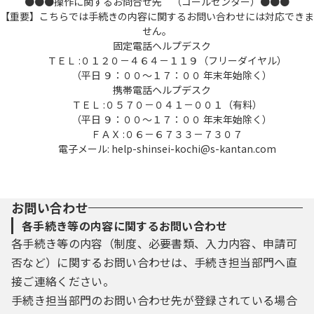
●●●操作に関するお問合せ先 （コールセンター）●●●
（１）利用者登録を行う際は、利用者ＩＤ、
【重要】こちらでは手続きの内容に関するお問い合わせには対応できま
パスワード、氏名、住所、その他の
せん。
必要な事項を本システム上で登録してくださ
固定電話ヘルプデスク
ＴＥＬ :０１２０－４６４－１１９（フリーダイヤル）
い。
（平日 ９：００～１７：００ 年末年始除く）
（２）住所、氏名、メールアドレス等に変更
携帯電話ヘルプデスク
があった場合は変更手続を行ってく
ＴＥＬ :０５７０－０４１－００１（有料）
ださい。
（平日 ９：００～１７：００ 年末年始除く）
（３）本システムは、利用者が登録したメー
ＦＡＸ :０６－６７３３－７３０７
ルアドレスへＵＲＬを送信します。
電子メール: help-shinsei-kochi@s-kantan.com
利用者は、メールに記載されているＵＲＬに
アクセスすることで、本登録
を行います。
（４）利用者登録にて登録された情報は、構
お問い合わせ
成団体において管理されます。
各手続き等の内容に関するお問い合わせ
（５）利用者は、登録した利用者情報を使用
各手続き等の内容（制度、必要書類、入力内容、申請可
しなくなった場合に削除をすること
否など）に関するお問い合わせは、手続き担当部門へ直
ができます。
接ご連絡ください。
手続き担当部門のお問い合わせ先が登録されている場合