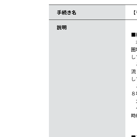
手続き名
【
説明
■
本
圏
し
こ
流
し
こ
８
大
ゲ
時