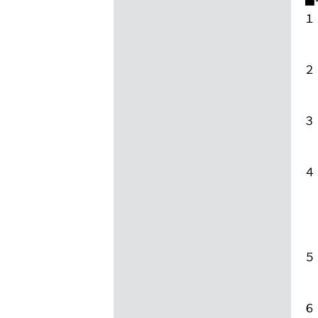
■
１
・
２
・
３
・
４
・
・
・
５
・
６