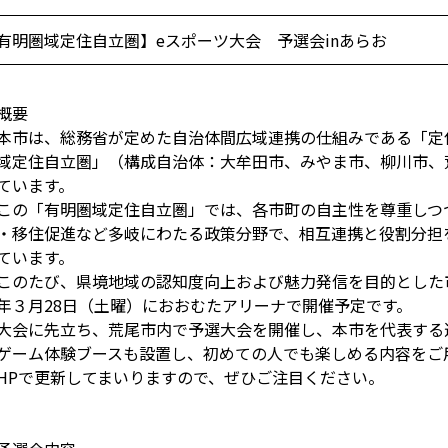
有明圏域定住自立圏】eスポーツ大会 予選会inあらお
概要
市は、総務省が定めた自治体間広域連携の仕組みである「定
域定住自立圏」（構成自治体：大牟田市、みやま市、柳川市、
ています。
の「有明圏域定住自立圏」では、各市町の自主性を尊重しつ
・移住促進など多岐にわたる政策分野で、相互連携と役割分担
ています。
のたび、県境地域の認知度向上および魅力発信を目的とした
年３月28日（土曜）におおむたアリーナで開催予定です。
会に先立ち、荒尾市内で予選大会を開催し、本市を代表する
ーム体験ブースも設置し、初めての人でも楽しめる内容をご
HPで更新してまいりますので、ぜひご注目ください。