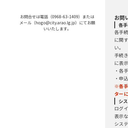
お問合せは電話（0968-63-1409）または
お問
メール（hogo@city.arao.lg.jp）にてお願
各手
いいたします。
各手
に関
い。
手続
に表
・各
・申
※各
ター
シス
ログ
表示
シス