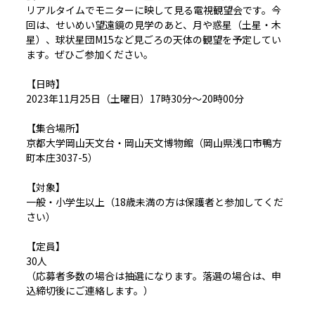
リアルタイムでモニターに映して見る電視観望会です。今
回は、せいめい望遠鏡の見学のあと、月や惑星（土星・木
星）、球状星団M15など見ごろの天体の観望を予定してい
ます。ぜひご参加ください。
【日時】
2023年11月25日（土曜日）17時30分～20時00分
【集合場所】
京都大学岡山天文台・岡山天文博物館（岡山県浅口市鴨方
町本庄3037-5）
【対象】
一般・小学生以上（18歳未満の方は保護者と参加してくだ
さい）
【定員】
30人
（応募者多数の場合は抽選になります。落選の場合は、申
込締切後にご連絡します。）