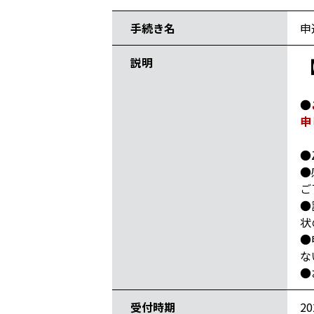
手続き名
申
説明
●
申
●
●
ご
●
状
●
な
●
受付時期
2