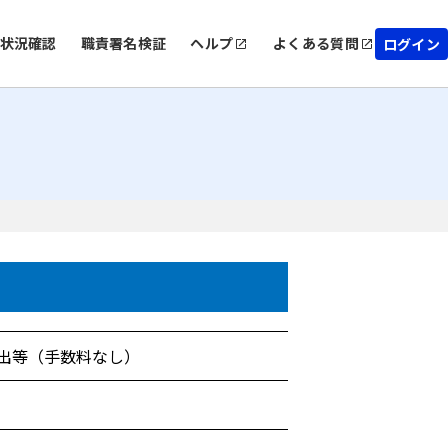
状況確認
職責署名検証
ヘルプ
よくある質問
ログイン
出等（手数料なし）