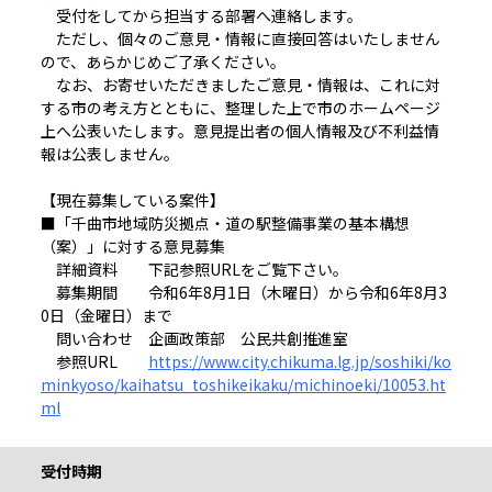
受付をしてから担当する部署へ連絡します。
ただし、個々のご意見・情報に直接回答はいたしません
ので、あらかじめご了承ください。
なお、お寄せいただきましたご意見・情報は、これに対
する市の考え方とともに、整理した上で市のホームページ
上へ公表いたします。意見提出者の個人情報及び不利益情
報は公表しません。
【現在募集している案件】
■「千曲市地域防災拠点・道の駅整備事業の基本構想
（案）」に対する意見募集
詳細資料 下記参照URLをご覧下さい。
募集期間 令和6年8月1日（木曜日）から令和6年8月3
0日（金曜日）まで
問い合わせ 企画政策部 公民共創推進室
参照URL
https://www.city.chikuma.lg.jp/soshiki/ko
minkyoso/kaihatsu_toshikeikaku/michinoeki/10053.ht
ml
受付時期