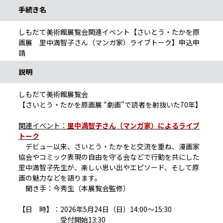
手続き名
しもだて美術館展覧会関連イベント【さいとう・たかを原
画展 里中満智子さん（マンガ家）ライブトーク】申込申
請
説明
しもだて美術館展覧会
【さいとう・たかを原画展 “劇画”で読者を射抜いた70年】
関連イベント：
里中満智子さん（マンガ家）によるライブ
トーク
デビュー以来、さいとう・たかをと交流を重ね、漫画家
協会やコミック表現の自由を守る会などで行動を共にした
里中満智子先生が、楽しい思い出やエピソード、そして原
画の魅力などを語ります。
聞き手：今秀生（本展覧会監修）
【日 時】：2026年5月24日（日）14:00～15:30
受付開始13:30