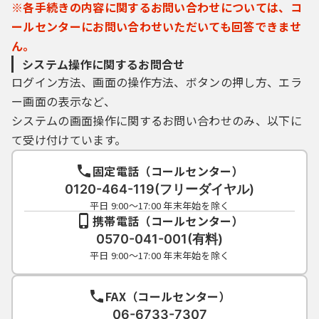
（４）県内自治体は，利用者ＩＤを必要とす
※各手続きの内容に関するお問い合わせについては、コ
る手続においては，利用された利用者ＩＤ及
ールセンターにお問い合わせいただいても回答できませ
びパスワードに基づき，すべて当該利用者Ｉ
ん。
Ｄの利用者による行為であるとみなし，利用
システム操作に関するお問合せ
者ＩＤ及びパスワードの事故により発生した
ログイン方法、画面の操作方法、ボタンの押し方、エラ
損害等について，一切の責任を負いません。
（５）利用者は，利用者ＩＤ又はパスワード
ー画面の表示など、
を亡失した場合には，改めて新規の利用者Ｉ
システムの画面操作に関するお問い合わせのみ、以下に
Ｄを取得するものとします。なお，その場
て受け付けています。
合，亡失した利用者ＩＤと同じ利用者ＩＤを
取得することはできません。
固定電話（コールセンター）
（６）２年間ログインがなされなかった利用
0120-464-119(フリーダイヤル)
者ＩＤは自動的に削除されます。削除後にシ
平日 9:00～17:00 年末年始を除く
ステムを利用する場合は新規に利用者ＩＤを
携帯電話（コールセンター）
取得するものとします。
0570-041-001(有料)
（７）県内自治体及びシステム提供事業者(コ
平日 9:00～17:00 年末年始を除く
ールセンターを含みます。)は，登録されてい
る利用者ＩＤ及び情報の内容又は既に発行さ
れた利用者ＩＤの亡失等に関する問合せに
FAX（コールセンター）
は，一切お答えできません。
06-6733-7307