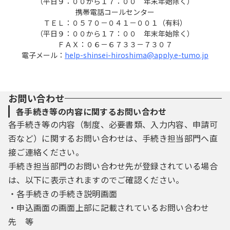
（平日９：００から１７：００ 年末年始除く）
の規約を確認していただくとともに，この規
携帯電話コールセンター
約に同意できない場合は利用をお断りしま
ＴＥＬ：０５７０－０４１－００１（有料）
す。
（平日９：００から１７：００ 年末年始除く）
ＦＡＸ：０６－６７３３－７３０７
（２）システムを利用する利用者は，この規
電子メール：
help-shinsei-hiroshima@apply.e-tumo.jp
約に同意したものとします。
３ 利用者ＩＤ及びパスワードの取得・管理
（１）利用者は，システムにおいてログイン
お問い合わせ
認証が必要な手続きを申請する場合は，事前
各手続き等の内容に関するお問い合わせ
に利用者ＩＤ及びパスワードを取得する必要
各手続き等の内容（制度、必要書類、入力内容、申請可
があります。
否など）に関するお問い合わせは、手続き担当部門へ直
（２）登録された利用者ＩＤ及び個人情報等
は県内自治体で共同管理され，共通に利用で
接ご連絡ください。
きるものとします。
手続き担当部門のお問い合わせ先が登録されている場合
（３）利用者は，システムの利用の際に取得
は、以下に表示されますのでご確認ください。
した利用者ＩＤ及び本人が登録したパスワー
・各手続きの手続き説明画面
ドについて，自らの責任において厳重に管理
・申込画面の画面上部に記載されているお問い合わせ
し，第三者への漏えい防止に努めることとし
ます。
先 等