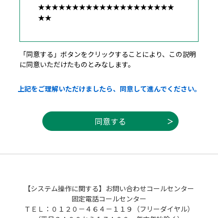
★★★★★★★★★★★★★★★★★★★★
★★
広島県・市町共同利用型電子申請システム利
「同意する」ボタンをクリックすることにより、この説明
用者規約
に同意いただけたものとみなします。
１ 目的
上記をご理解いただけましたら、同意して進んでください。
この規約は，利用者が広島県・市町共同利用
型電子申請システム（以下「システム」とい
う。）を利用して広島県及び県内市町（以下
「県内自治体」という。）に申請・届出等の
手続を行うために必要な事項を定めるもので
す。
２ 利用者規約の同意
（１）県内自治体は，この規約に従ってシス
【システム操作に関する】お問い合わせコールセンター
テムを利用する者（以下「利用者」とい
固定電話コールセンター
う。）に対して，システムを提供するものと
ＴＥＬ：０１２０－４６４－１１９（フリーダイヤル）
します。なお，利用者は，利用の前に必ずこ