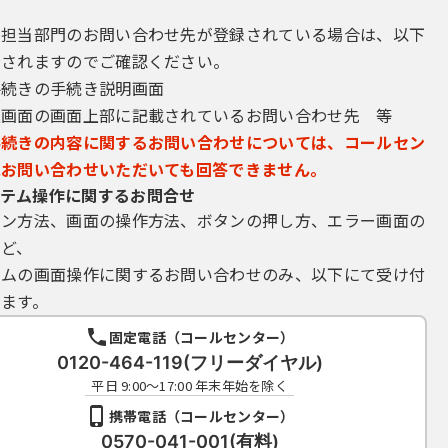
業者(コールセンターを含みます。)は，登録されている利用者ＩＤ及
一切お答えできません。
き担当部門のお問い合わせ先が登録されている場合は、以下
示されますのでご確認ください。
手続きの手続き説明画面
申請･届出等の手続を行う場合，電子的な署名を必要とするものがあり
込画面の画面上部に記載されているお問い合わせ先 等
出等のデータに署名を付けて申請するものとします。
する場合，利用環境の準備，電子証明書のインストール及びそれらの利
手続きの内容に関するお問い合わせについては、コールセン
にお問い合わせいただいても回答できません。
電子証明書を厳重に管理するものとし，漏えいの可能性がある場合は，
テム操作に関するお問合せ
窓口)に対して速やかに必要な手続を行うこととします。
イン方法、画面の操作方法、ボタンの押し方、エラー画面の
子証明書により申請･届出等の手続が行われたものは，全て当該利用者
など、
テムの画面操作に関するお問い合わせのみ、以下にて受け付
GoogleMap連携）機能を有する様式を提供した場合において、利用
ます。
情報を取得します。
固定電話（コールセンター）
0120-464-119(フリーダイヤル)
間とします。ただし，保守等の必要があるときは，県内自治体は，利用
平日 9:00～17:00 年末年始を除く
行うことができるものとします。
携帯電話（コールセンター）
用して行われる申請・届出等の手続に係る事務処理については，当該団
0570-041-001(有料)