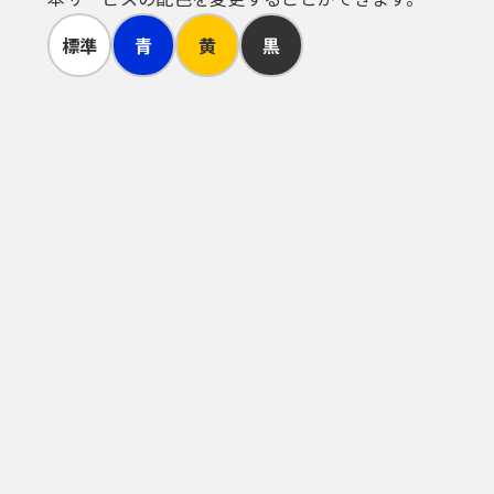
び情報の内容又は既に発行された利用者
標準
青
黄
黒
ます。署名が必要な手続については，
用に関しては，利用者の責任と費用に
電子証明書を発行した認証局(公的個
の意思によるものとみなします。
者がこれを用いて申請・届出等を行った
者へ事前に通知を行うことなく，シス
体の正規の勤務時間内に行うものとし