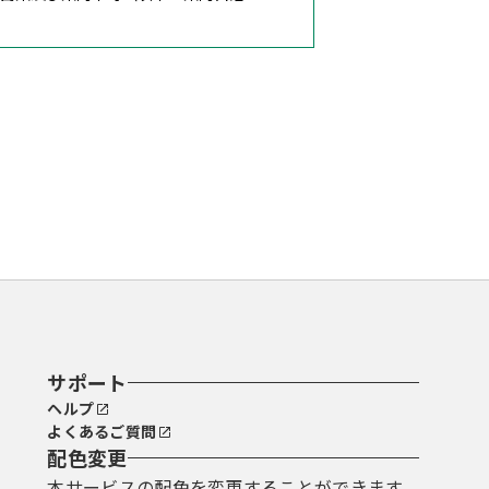
ムを提供するものとします。なお，利
します。
パスワードを取得する必要がありま
の責任において厳重に管理し，第三者
き，すべて当該利用者ＩＤの利用者に
負いません。
サポート
とします。なお，その場合，亡失した
ヘルプ
よくあるご質問
場合は新規に利用者ＩＤを取得するも
配色変更
本サービスの配色を変更することができます。