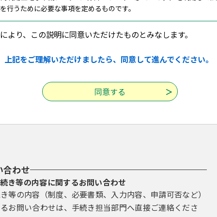
続を行うために必要な事項を定めるものです。
により、この説明に同意いただけたものとみなします。
てシステムを利用する者（以下「利用者」という。）に対して，システ
確認していただくとともに，この規約に同意できない場合は利用をお断り
上記をご理解いただけましたら、同意して進んでください。
，この規約に同意したものとします。
得・管理
ログイン認証が必要な手続きを申請する場合は，事前に利用者ＩＤ及び
人情報等は県内自治体で共同管理され，共通に利用できるものとします。
際に取得した利用者ＩＤ及び本人が登録したパスワードについて，自ら
す。
必要とする手続においては，利用された利用者ＩＤ及びパスワードに基づ
Ｄ及びパスワードの事故により発生した損害等について，一切の責任を
い合わせ
スワードを亡失した場合には，改めて新規の利用者ＩＤを取得するもの
続き等の内容に関するお問い合わせ
することはできません。
続き等の内容（制度、必要書類、入力内容、申請可否など）
った利用者ＩＤは自動的に削除されます。削除後にシステムを利用する
するお問い合わせは、手続き担当部門へ直接ご連絡くださ