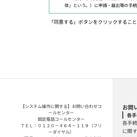
体」という。）に申請・届出等の手
２ 利用者規約の同意
「同意する」ボタンをクリックすること
（１）県内自治体は，この規約に従っ
用者は，利用の前に必ずこの規約を
（２）システムを利用する利用者は
３ 利用者ＩＤ及びパスワードの取
（１）利用者は，システムにおいて
す。
（２）登録された利用者ＩＤ及び個
（３）利用者は，システムの利用の
への漏えい防止に努めることとしま
（４）県内自治体は，利用者ＩＤを
よる行為であるとみなし，利用者Ｉ
【システム操作に関する】お問い合わせコ
お問
（５）利用者は，利用者ＩＤ又はパ
ールセンター
各手
利用者ＩＤと同じ利用者ＩＤを取得
固定電話コールセンター
各手
（６）２年間ログインがなされなか
ＴＥＬ：０１２０－４６４－１１９（フリ
のとします。
に関
ーダイヤル）