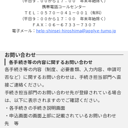
（平日９：００から１７：００ 年末年始除く）
の規約を確認していただくとともに，この規
携帯電話コールセンター
約に同意できない場合は利用をお断りしま
ＴＥＬ：０５７０－０４１－００１（有料）
す。
（平日９：００から１７：００ 年末年始除く）
ＦＡＸ：０６－６７３３－７３０７
（２）システムを利用する利用者は，この規
電子メール：
help-shinsei-hiroshima@apply.e-tumo.jp
約に同意したものとします。
３ 利用者ＩＤ及びパスワードの取得・管理
（１）利用者は，システムにおいてログイン
お問い合わせ
認証が必要な手続きを申請する場合は，事前
各手続き等の内容に関するお問い合わせ
に利用者ＩＤ及びパスワードを取得する必要
各手続き等の内容（制度、必要書類、入力内容、申請可
があります。
否など）に関するお問い合わせは、手続き担当部門へ直
（２）登録された利用者ＩＤ及び個人情報等
は県内自治体で共同管理され，共通に利用で
接ご連絡ください。
きるものとします。
手続き担当部門のお問い合わせ先が登録されている場合
（３）利用者は，システムの利用の際に取得
は、以下に表示されますのでご確認ください。
した利用者ＩＤ及び本人が登録したパスワー
・各手続きの手続き説明画面
ドについて，自らの責任において厳重に管理
・申込画面の画面上部に記載されているお問い合わせ
し，第三者への漏えい防止に努めることとし
ます。
先 等