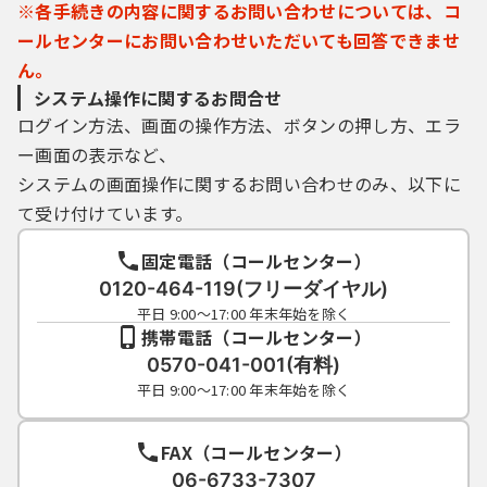
（４）県内自治体は，利用者ＩＤを必要とす
※各手続きの内容に関するお問い合わせについては、コ
る手続においては，利用された利用者ＩＤ及
ールセンターにお問い合わせいただいても回答できませ
びパスワードに基づき，すべて当該利用者Ｉ
ん。
Ｄの利用者による行為であるとみなし，利用
システム操作に関するお問合せ
者ＩＤ及びパスワードの事故により発生した
ログイン方法、画面の操作方法、ボタンの押し方、エラ
損害等について，一切の責任を負いません。
（５）利用者は，利用者ＩＤ又はパスワード
ー画面の表示など、
を亡失した場合には，改めて新規の利用者Ｉ
システムの画面操作に関するお問い合わせのみ、以下に
Ｄを取得するものとします。なお，その場
て受け付けています。
合，亡失した利用者ＩＤと同じ利用者ＩＤを
取得することはできません。
固定電話（コールセンター）
（６）２年間ログインがなされなかった利用
0120-464-119(フリーダイヤル)
者ＩＤは自動的に削除されます。削除後にシ
平日 9:00～17:00 年末年始を除く
ステムを利用する場合は新規に利用者ＩＤを
携帯電話（コールセンター）
取得するものとします。
0570-041-001(有料)
（７）県内自治体及びシステム提供事業者(コ
平日 9:00～17:00 年末年始を除く
ールセンターを含みます。)は，登録されてい
る利用者ＩＤ及び情報の内容又は既に発行さ
れた利用者ＩＤの亡失等に関する問合せに
FAX（コールセンター）
は，一切お答えできません。
06-6733-7307