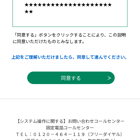
★★★★★★★★★★★★★★★★★★★★
★★
広島県・市町共同利用型電子申請システム利
「同意する」ボタンをクリックすることにより、この説明
用者規約
に同意いただけたものとみなします。
１ 目的
上記をご理解いただけましたら、同意して進んでください。
この規約は，利用者が広島県・市町共同利用
型電子申請システム（以下「システム」とい
う。）を利用して広島県及び県内市町（以下
「県内自治体」という。）に申請・届出等の
手続を行うために必要な事項を定めるもので
す。
２ 利用者規約の同意
（１）県内自治体は，この規約に従ってシス
【システム操作に関する】お問い合わせコールセンター
テムを利用する者（以下「利用者」とい
固定電話コールセンター
う。）に対して，システムを提供するものと
ＴＥＬ：０１２０－４６４－１１９（フリーダイヤル）
します。なお，利用者は，利用の前に必ずこ