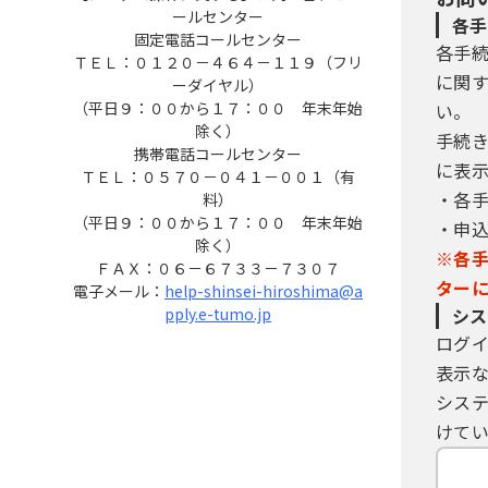
ールセンター
各手
固定電話コールセンター
各手
ＴＥＬ：０１２０－４６４－１１９（フリ
に関
ーダイヤル）
（平日９：００から１７：００ 年末年始
い。
除く）
手続
携帯電話コールセンター
に表
ＴＥＬ：０５７０－０４１－００１（有
・各
料）
（平日９：００から１７：００ 年末年始
・申
除く）
※各
ＦＡＸ：０６－６７３３－７３０７
ター
電子メール：
help-shinsei-hiroshima@a
pply.e-tumo.jp
シス
ログ
表示
シス
けてい