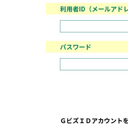
利用者ID（メールアド
パスワード
ＧビズＩＤアカウント