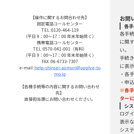
【操作に関するお問合わせ先】
お問
固定電話コールセンター
各手
TEL :0120-464-119
各手
（平日 9：00～17：00 年末年始除く）
に関
携帯電話コールセンター
TEL :0570-041-001（有料）
い。
（平日 9：00～17：00 年末年始除く）
手続
FAX :06-6733-7307
に表
e-mail :
help-shinsei-aomori@apply.e-tu
・各
mo.jp
・申
【各種手続等の内容に関するお問い合わせ
※各
先】
ター
直接担当課にお問い合わせください。
シス
ログ
表示
シス