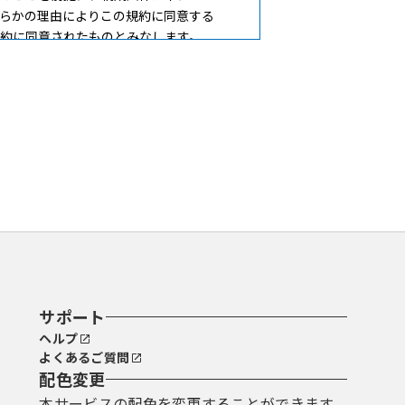
らかの理由によりこの規約に同意する
約に同意されたものとみなします。
ことができるものとします。
で登録してください。
ているＵＲＬにアクセスすることで、
サポート
ヘルプ
よくあるご質問
配色変更
理番号及びパスワード（申請データ
本サービスの配色を変更することができます。