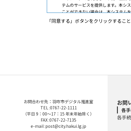
テムのサービスを提供します。本シ
ことができない場合は、本システム
「同意する」ボタンをクリックすること
３ 利用者ＩＤ・パスワード等の登
本システムを利用して申請・届出等
（１）利用者登録を行う際は、利用
（２）住所、氏名、メールアドレス
（３）本システムは、利用者が登録
本登録を行います。
（４）利用者登録にて登録された情
（５）利用者は、登録した利用者情
お問合わせ先：羽咋市デジタル推進室
お問
TEL :0767-22-1111
各手
４ 利用者ＩＤ・パスワード等の管
（平日 9：00～17：15 年末年始除く）
各手
FAX :0767-22-7135
利用者登録により事前に登録される
e-mail :post@city.hakui.lg.jp