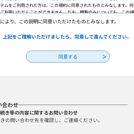
ステムをご利用された方は、この規約に同意されたものとみなします。何
をご利用いただくことができません。なお、閲覧のみについても、この規
により、この説明に同意いただけたものとみなします。
録・変更及び削除
上記をご理解いただけましたら、同意して進んでください。
手続を行う場合は、利用者たる本人が利用方法に従い利用者登録を行う
者ＩＤ、パスワード、氏名、住所、その他の必要な事項を本システム上
等に変更があった場合は変更手続を行ってください。
したメールアドレスへＵＲＬを送信します。利用者は、メールに記載され
報は、構成団体にて管理されます。
報を使用しなくなった場合に削除をすることができます。
い合わせ
続き等の内容に関するお問い合わせ
理
続きの問い合わせ先を確認し、ご連絡ください。
利用者ＩＤ、パスワード又は申請データの送信時に画面上で通知する整