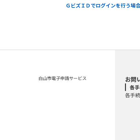
ＧビズＩＤでログインを行う場
白山市電子申請サービス
お問
各手
各手