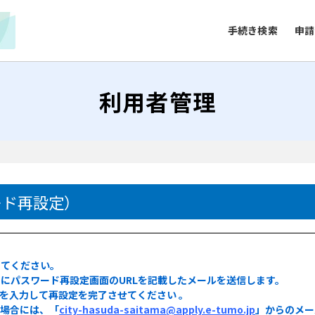
手続き検索
申請
利用者管理
）
ード再設定）
してください。
にパスワード再設定画面のURLを記載したメールを送信します。
ドを入力して再設定を完了させてください 。
る場合には、「
city-hasuda-saitama@apply.e-tumo.jp
」からのメー