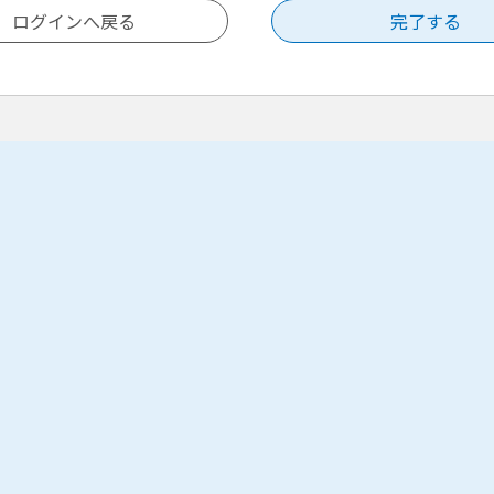
い合わせ
続き等の内容に関するお問い合わせ
続き等の内容（制度、必要書類、入力内容、申請可否など）
するお問い合わせは、手続き担当部門へ直接ご連絡くださ
き担当部門のお問い合わせ先が登録されている場合は、以下
示されますのでご確認ください。
手続きの手続き説明画面
込画面の画面上部に記載されているお問い合わせ先 等
手続きの内容に関するお問い合わせについては、コールセン
にお問い合わせいただいても回答できません。