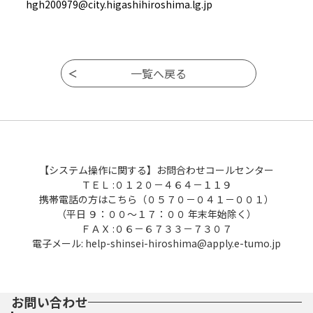
hgh200979@city.higashihiroshima.lg.jp
【システム操作に関する】お問合わせコールセンター
ＴＥＬ :０１２０－４６４－１１９
携帯電話の方はこちら（０５７０－０４１－００１）
（平日 ９：００～１７：００ 年末年始除く）
ＦＡＸ :０６－６７３３－７３０７
電子メール: help-shinsei-hiroshima@apply.e-tumo.jp
お問い合わせ