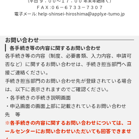
（平日 ９：００～１７：００ 年末年始除く）
の規約を確認していただくとともに，この規
ＦＡＸ :０６－６７３３－７３０７
約に同意できない場合は利用をお断りしま
電子メール: help-shinsei-hiroshima@apply.e-tumo.jp
す。
（２）システムを利用する利用者は，この規
約に同意したものとします。
お問い合わせ
各手続き等の内容に関するお問い合わせ
３ 利用者ＩＤ及びパスワードの取得・管理
各手続き等の内容（制度、必要書類、入力内容、申請可
（１）利用者は，システムにおいてログイン
認証が必要な手続きを申請する場合は，事前
否など）に関するお問い合わせは、手続き担当部門へ直
に利用者ＩＤ及びパスワードを取得する必要
接ご連絡ください。
があります。
手続き担当部門のお問い合わせ先が登録されている場合
（２）登録された利用者ＩＤ及び個人情報等
は、以下に表示されますのでご確認ください。
は県内自治体で共同管理され，共通に利用で
・各手続きの手続き説明画面
きるものとします。
（３）利用者は，システムの利用の際に取得
・申込画面の画面上部に記載されているお問い合わせ
した利用者ＩＤ及び本人が登録したパスワー
先 等
ドについて，自らの責任において厳重に管理
※各手続きの内容に関するお問い合わせについては、コ
し，第三者への漏えい防止に努めることとし
ールセンターにお問い合わせいただいても回答できませ
ます。