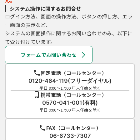
ん。
（４）県内自治体は，利用者ＩＤを必要とす
システム操作に関するお問合せ
る手続においては，利用された利用者ＩＤ及
びパスワードに基づき，すべて当該利用者Ｉ
ログイン方法、画面の操作方法、ボタンの押し方、エラ
Ｄの利用者による行為であるとみなし，利用
ー画面の表示など、
者ＩＤ及びパスワードの事故により発生した
システムの画面操作に関するお問い合わせのみ、以下に
損害等について，一切の責任を負いません。
て受け付けています。
（５）利用者は，利用者ＩＤ又はパスワード
を亡失した場合には，改めて新規の利用者Ｉ
フォームでお問い合わせ
Ｄを取得するものとします。なお，その場
合，亡失した利用者ＩＤと同じ利用者ＩＤを
取得することはできません。
固定電話（コールセンター）
（６）２年間ログインがなされなかった利用
0120-464-119(フリーダイヤル)
者ＩＤは自動的に削除されます。削除後にシ
平日 9:00～17:00 年末年始を除く
ステムを利用する場合は新規に利用者ＩＤを
携帯電話（コールセンター）
取得するものとします。
0570-041-001(有料)
（７）県内自治体及びシステム提供事業者(コ
平日 9:00～17:00 年末年始を除く
ールセンターを含みます。)は，登録されてい
る利用者ＩＤ及び情報の内容又は既に発行さ
FAX（コールセンター）
れた利用者ＩＤの亡失等に関する問合せに
は，一切お答えできません。
06-6733-7307