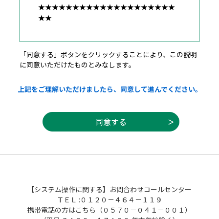
★★★★★★★★★★★★★★★★★★★★
★★
広島県・市町共同利用型電子申請システム利
「同意する」ボタンをクリックすることにより、この説明
用者規約
に同意いただけたものとみなします。
１ 目的
上記をご理解いただけましたら、同意して進んでください。
この規約は，利用者が広島県・市町共同利用
型電子申請システム（以下「システム」とい
う。）を利用して広島県及び県内市町（以下
「県内自治体」という。）に申請・届出等の
手続を行うために必要な事項を定めるもので
す。
２ 利用者規約の同意
（１）県内自治体は，この規約に従ってシス
【システム操作に関する】お問合わせコールセンター
テムを利用する者（以下「利用者」とい
ＴＥＬ :０１２０－４６４－１１９
う。）に対して，システムを提供するものと
携帯電話の方はこちら（０５７０－０４１－００１）
します。なお，利用者は，利用の前に必ずこ