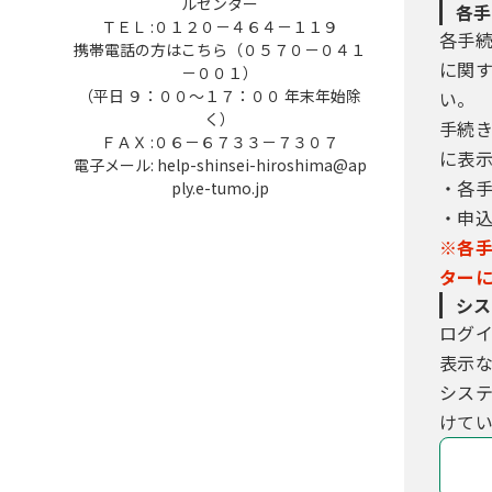
ルセンター
各手
ＴＥＬ :０１２０－４６４－１１９
各手
携帯電話の方はこちら（０５７０－０４１
に関
－００１）
（平日 ９：００～１７：００ 年末年始除
い。
く）
手続
ＦＡＸ :０６－６７３３－７３０７
に表
電子メール: help-shinsei-hiroshima@ap
・各
ply.e-tumo.jp
・申
※各
ター
シス
ログ
表示
シス
けてい