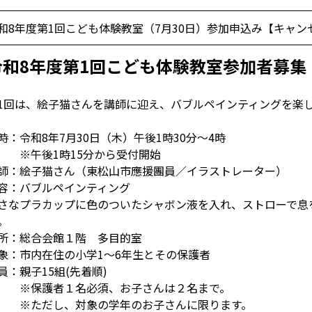
和8年度第1回こども体験教室（7月30日）参加申込み【キャン
令和8年度第1回こども体験教室参加者募集
1回は、絵子猫さんを講師に迎え、バブルペインティングを楽
時：令和8年7月30日（木）午後1時30分～4時
午後1時15分から受付開始
師：絵子猫さん（東松山市應援團員／イラストレーター）
容：バブルペインティング
さなプラカップに色のついたシャボン液を入れ、ストローで息
。
所：総合会館１階 多目的室
象：市内在住の小学1～6年生とその保護者
員：親子15組(先着順)
保護者１名必須、お子さんは２名まで。
ただし、対象の学年のお子さんに限ります。