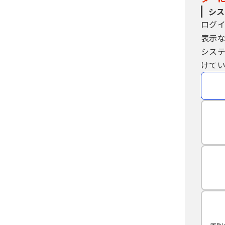
シス
ログ
表示
シス
けてい