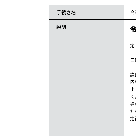
手続き名
令
説明
第
日
※
講
内
小
く
場
対
定
※
※