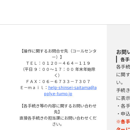
【操作に関するお問合せ先（コールセンタ
お問
ー）】
各手
ＴＥＬ：０１２０－４６４－１１９
各手
（平日 ９：００～１７：００ 年末年始除
に関
く）
ＦＡＸ：０６－６７３３－７３０７
い。
Ｅ－ｍａｉｌ：
help-shinsei-saitama@a
手続
pply.e-tumo.jp
に表
・各
【各手続き等の内容に関するお問い合わせ
先】
・申
直接各手続きの担当課にお問い合わせくだ
※各
さい。
ター