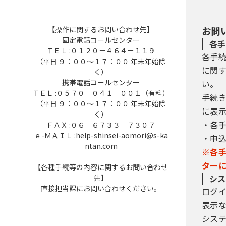
【操作に関するお問い合わせ先】
お問
固定電話コールセンター
各手
ＴＥＬ :０１２０－４６４－１１９
各手
（平日 ９：００～１７：００ 年末年始除
に関
く）
携帯電話コールセンター
い。
ＴＥＬ :０５７０－０４１－００１（有料）
手続
（平日 ９：００～１７：００ 年末年始除
に表
く）
・各
ＦＡＸ :０６－６７３３－７３０７
ｅ-ＭＡＩＬ :help-shinsei-aomori@s-ka
・申
ntan.com
※各
ター
【各種手続等の内容に関するお問い合わせ
先】
シス
直接担当課にお問い合わせください。
ログ
表示
シス