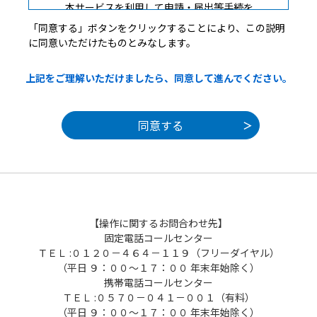
本サービスを利用して申請・届出等手続を
行うためには、この規約に同意していただく
「同意する」ボタンをクリックすることにより、この説明
ことが必要です。このことを前提に、構成団
に同意いただけたものとみなします。
体は本サービスを提供します。本サービスを
ご利用された方は、この規約に同意されたも
上記をご理解いただけましたら、同意して進んでください。
のとみなします。何らかの理由によりこの規
約に同意することができない場合は、本サー
ビスをご利用いただくことができません。な
お、閲覧のみについても、この規約に同意さ
れたものとみなします。
３ 利用者ＩＤ・パスワード等の登録・変更及
び削除
本サービスを利用して申請・届出等手続を
【操作に関するお問合わせ先】
行う場合は、利用者たる本人が利用方法に従
固定電話コールセンター
い利用者登録を行うことができるものとしま
ＴＥＬ :０１２０－４６４－１１９（フリーダイヤル）
す。
（平日 ９：００～１７：００ 年末年始除く）
携帯電話コールセンター
（１）利用者登録を行う際は、利用者ＩＤ、
ＴＥＬ :０５７０－０４１－００１（有料）
パスワード、氏名、住所、その他の必要な事
（平日 ９：００～１７：００ 年末年始除く）