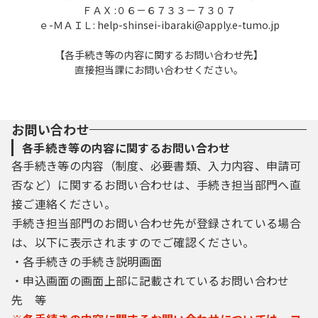
ＦＡＸ :０６－６７３３－７３０７
項を本サービス上で登録してください。
ｅ-ＭＡＩＬ: help-shinsei-ibaraki@apply.e-tumo.jp
（２）住所、氏名、メールアドレス等に変更
があった場合は変更手続を行ってください。
【各手続き等の内容に関するお問い合わせ先】
（３）本サービスは、利用者が登録したメー
直接担当課にお問い合わせください。
ルアドレスへＵＲＬを送信します。利用者
は、メールに記載されているＵＲＬにアクセ
スすることで、本登録を行います。
（４）利用者登録にて登録された情報は、構
お問い合わせ
成団体にて管理されます。
各手続き等の内容に関するお問い合わせ
（５）利用者は、登録した利用者情報を使用
各手続き等の内容（制度、必要書類、入力内容、申請可
しなくなった場合に削除をすることができま
否など）に関するお問い合わせは、手続き担当部門へ直
す。
接ご連絡ください。
４ 接続情報の取得
手続き担当部門のお問い合わせ先が登録されている場合
構成団体は、利用者のＩＰアドレス等の本
は、以下に表示されますのでご確認ください。
サービスへの接続情報を取得します。
・各手続きの手続き説明画面
・申込画面の画面上部に記載されているお問い合わせ
５ 申請・届出等における電子証明書
先 等
利用者が本サービスを利用して申請・届出
等の手続を行う場合には、電子的な署名を必