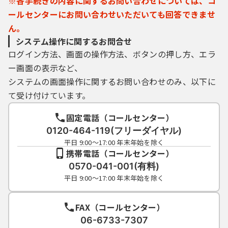
※各手続きの内容に関するお問い合わせについては、コ
要とするものがあります。署名が必要な手続
ールセンターにお問い合わせいただいても回答できませ
については、自ら電子証明書を取得して、申
ん。
請・届出等のデータとともに送信するものと
システム操作に関するお問合せ
します。
ログイン方法、画面の操作方法、ボタンの押し方、エラ
ー画面の表示など、
６ 利用者ＩＤ・パスワード等の管理
利用者登録により事前に登録される利用者
システムの画面操作に関するお問い合わせのみ、以下に
ＩＤ、パスワード又は申請データの送信時に
て受け付けています。
画面上で通知する整理番号及びパスワード
（申請データ用）は、利用者のデータの保護
固定電話（コールセンター）
に不可欠なものです。利用者は、次の事項を
0120-464-119(フリーダイヤル)
ご確認ください。
平日 9:00～17:00 年末年始を除く
（１）利用者ＩＤ、パスワード、整理番号及
携帯電話（コールセンター）
びパスワード（申請データ用）は、他者に知
0570-041-001(有料)
られないように管理してください。
平日 9:00～17:00 年末年始を除く
（２）他者からのパスワード等の照会には応
じないでください。
FAX（コールセンター）
（３）安全性をより高めるため、パスワード
は、定期的に変更してください。
06-6733-7307