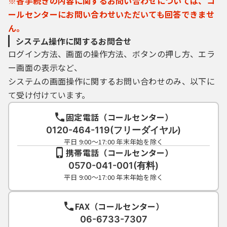
※各手続きの内容に関するお問い合わせについては、コ
要とするものがあります。署名が必要な手続
ールセンターにお問い合わせいただいても回答できませ
については、自ら電子証明書を取得して、申
ん。
請・届出等のデータとともに送信するものと
システム操作に関するお問合せ
します。
ログイン方法、画面の操作方法、ボタンの押し方、エラ
ー画面の表示など、
６ 利用者ＩＤ・パスワード等の管理
利用者登録により事前に登録される利用者
システムの画面操作に関するお問い合わせのみ、以下に
ＩＤ、パスワード又は申請データの送信時に
て受け付けています。
画面上で通知する整理番号及びパスワード
（申請データ用）は、利用者のデータの保護
固定電話（コールセンター）
に不可欠なものです。利用者は、次の事項を
0120-464-119(フリーダイヤル)
ご確認ください。
平日 9:00～17:00 年末年始を除く
（１）利用者ＩＤ、パスワード、整理番号及
携帯電話（コールセンター）
びパスワード（申請データ用）は、他者に知
0570-041-001(有料)
られないように管理してください。
平日 9:00～17:00 年末年始を除く
（２）他者からのパスワード等の照会には応
じないでください。
FAX（コールセンター）
（３）安全性をより高めるため、パスワード
は、定期的に変更してください。
06-6733-7307