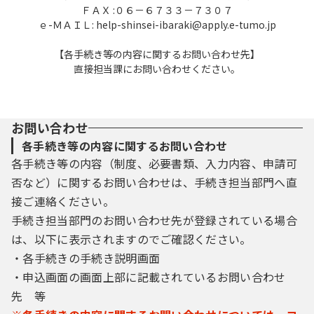
ＦＡＸ :０６－６７３３－７３０７
項を本サービス上で登録してください。
ｅ-ＭＡＩＬ: help-shinsei-ibaraki@apply.e-tumo.jp
（２）住所、氏名、メールアドレス等に変更
があった場合は変更手続を行ってください。
【各手続き等の内容に関するお問い合わせ先】
（３）本サービスは、利用者が登録したメー
直接担当課にお問い合わせください。
ルアドレスへＵＲＬを送信します。利用者
は、メールに記載されているＵＲＬにアクセ
スすることで、本登録を行います。
（４）利用者登録にて登録された情報は、構
お問い合わせ
成団体にて管理されます。
各手続き等の内容に関するお問い合わせ
（５）利用者は、登録した利用者情報を使用
各手続き等の内容（制度、必要書類、入力内容、申請可
しなくなった場合に削除をすることができま
否など）に関するお問い合わせは、手続き担当部門へ直
す。
接ご連絡ください。
４ 接続情報の取得
手続き担当部門のお問い合わせ先が登録されている場合
構成団体は、利用者のＩＰアドレス等の本
は、以下に表示されますのでご確認ください。
サービスへの接続情報を取得します。
・各手続きの手続き説明画面
・申込画面の画面上部に記載されているお問い合わせ
５ 申請・届出等における電子証明書
先 等
利用者が本サービスを利用して申請・届出
等の手続を行う場合には、電子的な署名を必