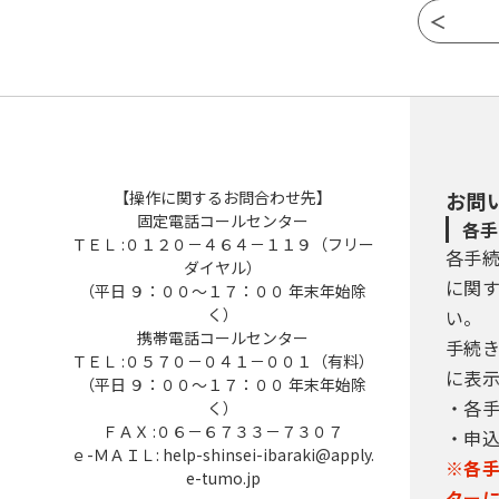
【操作に関するお問合わせ先】
お問
固定電話コールセンター
各手
ＴＥＬ :０１２０－４６４－１１９（フリー
各手
ダイヤル）
に関
（平日 ９：００～１７：００ 年末年始除
く）
い。
携帯電話コールセンター
手続
ＴＥＬ :０５７０－０４１－００１（有料）
に表
（平日 ９：００～１７：００ 年末年始除
・各
く）
ＦＡＸ :０６－６７３３－７３０７
・申
ｅ-ＭＡＩＬ: help-shinsei-ibaraki@apply.
※各
e-tumo.jp
ター