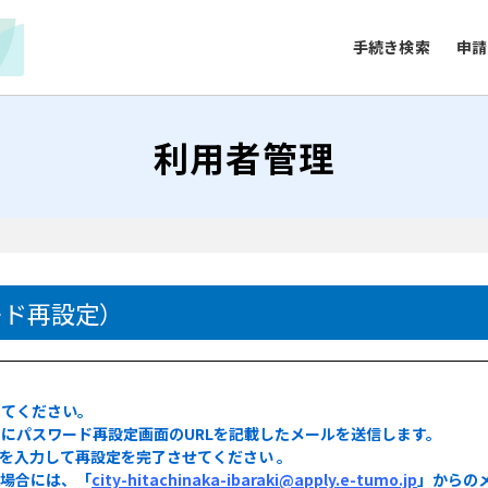
手続き検索
申請
利用者管理
）
ード再設定）
してください。
にパスワード再設定画面のURLを記載したメールを送信します。
ドを入力して再設定を完了させてください 。
る場合には、「
city-hitachinaka-ibaraki@apply.e-tumo.jp
」からの