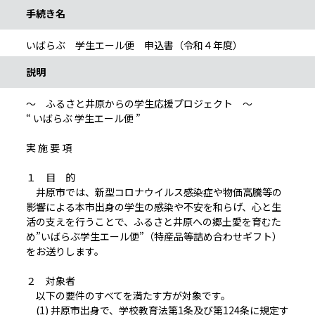
手続き名
いばらぶ 学生エール便 申込書（令和４年度）
説明
～ ふるさと井原からの学生応援プロジェクト ～
“ いばらぶ 学生エール便 ”
実 施 要 項
１ 目 的
井原市では、新型コロナウイルス感染症や物価高騰等の
影響による本市出身の学生の感染や不安を和らげ、心と生
活の支えを行うことで、ふるさと井原への郷土愛を育むた
め”いばらぶ学生エール便”（特産品等詰め合わせギフト）
をお送りします。
２ 対象者
以下の要件のすべてを満たす方が対象です。
(1) 井原市出身で、学校教育法第1条及び第124条に規定す