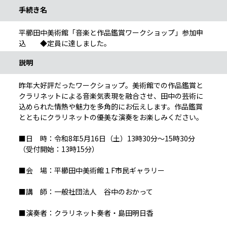
手続き名
平櫛田中美術館「音楽と作品鑑賞ワークショップ」参加申
込 ◆定員に達しました。
説明
昨年大好評だったワークショップ。美術館での作品鑑賞と
クラリネットによる音楽気表現を融合させ、田中の芸術に
込められた情熱や魅力を多角的にお伝えします。作品鑑賞
とともにクラリネットの優美な演奏をお楽しみください。
■日 時：令和8年5月16日（土）13時30分～15時30分
（受付開始：13時15分）
■会 場：平櫛田中美術館１F市民ギャラリー
■講 師：一般社団法人 谷中のおかって
■演奏者：クラリネット奏者・島田明日香