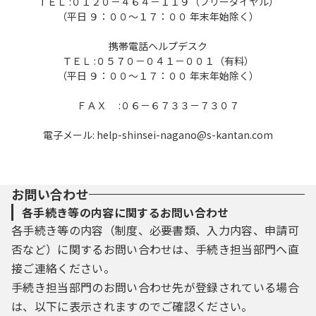
ＴＥＬ :０１２０－４６４－１１９（フリーダイヤル）
及び削除
（平日 ９：００～１７：００ 年末年始除く）
本サービスを利用して申請・届出等手続を
行う場合は、利用者たる本人が利用方法に従
携帯電話ヘルプデスク
ＴＥＬ :０５７０－０４１－００１（有料）
い利用者登録を行うことができるものとしま
（平日 ９：００～１７：００ 年末年始除く）
す。
(1) 本サービスは、利用者が登録したメールア
ＦＡＸ :０６－６７３３－７３０７
ドレスへＵＲＬを送信します。利用者は、メ
ールに記載されているＵＲＬにアクセスする
電子メール: help-shinsei-nagano@s-kantan.com
ことで、本登録を行います。
(2) 利用者登録を行う際は、利用者ＩＤ、パス
ワード、氏名、住所、電話番号、その他の必
要な事項を本サービス上で登録してくださ
お問い合わせ
い。
各手続き等の内容に関するお問い合わせ
(3) 住所、氏名、メールアドレス等に変更があ
各手続き等の内容（制度、必要書類、入力内容、申請可
った場合は変更手続を行ってください。
否など）に関するお問い合わせは、手続き担当部門へ直
(4) 利用者登録にて登録された情報は、構成団
接ご連絡ください。
体にて管理されます。
手続き担当部門のお問い合わせ先が登録されている場合
(5) 利用者は、登録した利用者情報を使用しな
くなった場合に削除をすることができます。
は、以下に表示されますのでご確認ください。