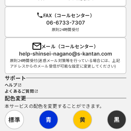
り申請・届出等の手続が行われたものは、全
て当該利用者の意思によるものとみなしま
FAX（コールセンター）
す。
06-6733-7307
６ 利用者ＩＤ・パスワード等の管理
原則24時間受付
(1) 利用者ＩＤ、パスワード、申請データの送
信時に画面上で通知する整理番号及びパスワ
メール（コールセンター）
ード（申請データ用）は、他者に知られない
help-shinsei-nagano@s-kantan.com
ように管理してください。
原則24時間受付(迷惑メール対策等を行っている場合には、上記
(2) 他者からのパスワード等の照会には応じな
アドレスからのメール受信が可能な設定に変更してください)
いでください。
(3) 安全性をより高めるため、パスワードは、
サポート
定期的に変更してください。
ヘルプ
(4) 利用者ＩＤ、パスワードは、再発行しませ
よくあるご質問
ん。なお、利用者ＩＤ、パスワードを紛失
配色変更
し、盗難に遭い、又は不正使用されたことが
本サービスの配色を変更することができます。
分かったときは、速やかに問い合わせ先に連
絡し、その指示に従ってください。
標準
青
黄
黒
(5) 利用者ＩＤ及びパスワードについては、特
に有効期限は設けないものとしますが、利用