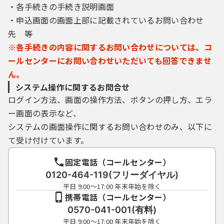
・各手続きの手続き説明画面
５ 電子証明書の取得・管理
・申込画面の画面上部に記載されているお問い合わせ
(1) 利用者が、本サービスを利用して申請・届
先 等
出等の手続を行う場合、電子的な署名（以下
※各手続きの内容に関するお問い合わせについては、コ
「電子署名」という。）を必要とするものが
あります。電子署名が必要な手続について
ールセンターにお問い合わせいただいても回答できませ
は、自ら電子証明書を取得して、申請・届出
ん。
等のデータに署名を付けて申請するものとし
システム操作に関するお問合せ
ます。
ログイン方法、画面の操作方法、ボタンの押し方、エラ
(2) (1)の電子署名を利用する場合、利用環境の
ー画面の表示など、
準備、電子証明書のインストール及びそれら
システムの画面操作に関するお問い合わせのみ、以下に
の利用に関しては、利用者の責任と費用にお
いて行うものとします。
て受け付けています。
(3) 利用者は、自らの責任において電子証明書
を厳重に管理するものとし、漏えいの可能性
固定電話（コールセンター）
がある場合は、電子証明書を発行した認証局
0120-464-119(フリーダイヤル)
（公的個人認証については、交付を受けた市
平日 9:00～17:00 年末年始を除く
町村窓口）に対して速やかに必要な手続を行
携帯電話（コールセンター）
うこととします。
0570-041-001(有料)
(4) 構成団体は、当該利用者の電子証明書によ
平日 9:00～17:00 年末年始を除く