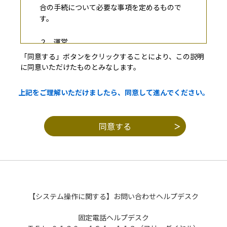
合の手続について必要な事項を定めるもので
す。
２ 運営
本サービスの運営は、長野県市町村自治振
「同意する」ボタンをクリックすることにより、この説明
興組合が行います。
に同意いただけたものとみなします。
３ 利用規約の同意
上記をご理解いただけましたら、同意して進んでください。
本サービスを利用して申請・届出等手続を
行うためには、この規約に同意していただく
ことが必要です。このことを前提に、構成団
体は本サービスを提供します。本サービスを
ご利用された方は、この規約に同意されたも
のとみなします。何らかの理由によりこの規
約に同意することができない場合は、本サー
ビスをご利用いただくことができません。な
お、閲覧のみについても、この規約に同意さ
【システム操作に関する】お問い合わせヘルプデスク
れたものとみなします。
固定電話ヘルプデスク
４ 利用者ＩＤ・パスワード等の登録・変更