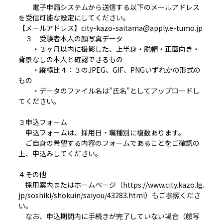
電子申請システムから送信する以下のメールアドレス
を受信可能な設定にしてください。
【メールアドレス】city-kazo-saitama@apply.e-tumo.jp
３ 受験者本人の顔写真データ
・３ヶ月以内に撮影した、上半身・脱帽・正面向き・
背景なしの本人と確認できるもの
・縦横比４：３のJPEG、GIF、PNGいずれかの形式の
もの
・データのファイル名は”氏名”としてアップロードし
てください。
３申込フォーム
申込フォームは、採用日・職種別に複数あります。
ご自身の希望する内容のフォームであることをご確認の
上、申込みしてください。
４その他
採用案内またはホームページ（https://www.city.kazo.lg.
jp/soshiki/shokuin/saiyou/43283.html）もご参照くださ
い。
なお、申込期間内に手続きが完了していない場合（顔写