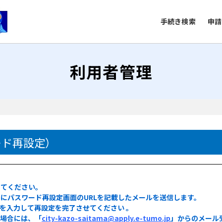
手続き検索
申請
利用者管理
）
ード再設定）
してください。
にパスワード再設定画面のURLを記載したメールを送信します。
ドを入力して再設定を完了させてください 。
る場合には、「
city-kazo-saitama@apply.e-tumo.jp
」からのメール