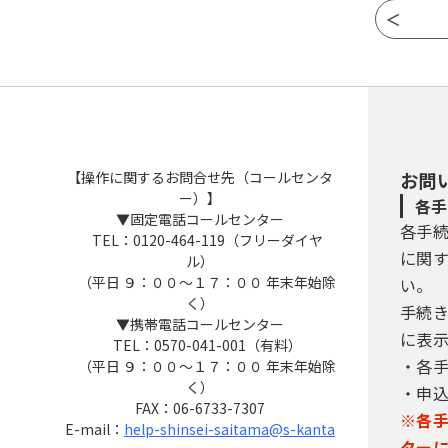
【操作に関するお問合せ先（コールセンタ
お問
ー）】
各手
▼固定電話コールセンター
各手
TEL：0120-464-119（フリーダイヤ
に関
ル）
（平日 ９：００～１７：００ 年末年始除
い。
く）
手続
▼携帯電話コールセンター
に表
TEL：0570-041-001（有料）
・各
（平日 ９：００～１７：００ 年末年始除
く）
・申
FAX：06-6733-7307
※各
E-mail：
help-shinsei-saitama@s-kanta
ター