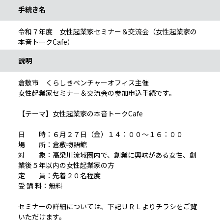
手続き名
令和７年度 女性起業家セミナー＆交流会（女性起業家の
本音トークCafe）
説明
倉敷市 くらしきベンチャーオフィス主催
女性起業家セミナー＆交流会の参加申込手続です。
【テーマ】女性起業家の本音トークCafe
日 時：６月２７日（金）１４：００～１６：００
場 所：倉敷物語館
対 象：高梁川流域圏内で、創業に興味がある女性、創
業後５年以内の女性起業家の方
定 員：先着２０名程度
受 講 料：無料
セミナーの詳細については、下記ＵＲＬよりチラシをご覧
いただけます。