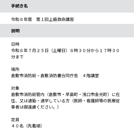
手続き名
令和８年度 第１回上級救命講習
説明
日時
令和８年７月２５日（土曜日）８時３０分から１７時３０
分まで
場所
倉敷市消防局・倉敷消防署合同庁舎 ４階講堂
対象
倉敷市消防局管内（倉敷市・早島町・浅口市金光町）に在
住、又は通勤・通学している方（医師・看護師等の医療従
事者は御遠慮ください。）
定員
４０名（先着順）