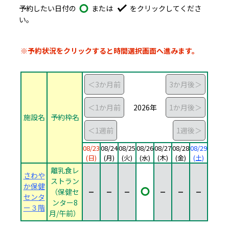
予約したい日付の
または
をクリックしてくださ
い。
予約したい日付の予約可能マーク、又は選択中のマークをク
予約カレンダー
施設と日付の予約表です。縦が施設、横が日付となっていて、希
※予約状況をクリックすると時間選択画面へ進みます。
2026年
施設名
予約枠名
08/23
08/24
08/25
08/26
08/27
08/28
08/29
(日)
(月)
(火)
(水)
(木)
(金)
(土)
離乳食レ
さわや
ストラン
か保健
離乳食レストラン（保健センター
（保健セ
センタ
ンター8
ー３階
月/午前）