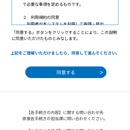
て必要な事項を定めるものです。
２ 利用規約の同意
利用者が本システムを利用して申請・届出
等手続を行うためには、この規約に同意して
「同意する」ボタンをクリックすることにより、この説明
いただくことが必要です。このことを前提
に同意いただけたものとみなします。
に、構成団体は本システムのサービスを提供
します。何らかの理由によりこの規約に同意
上記をご理解いただけましたら、同意して進んでください。
することができない場合は、本システムをご
利用いただくことができません。なお、閲覧
のみについても、この規約に同意されたもの
とみなします。
３ 利用者ＩＤ・パスワード等の登録・変更
及び削除
本システムを利用して申請・届出等手続を
行う場合は、利用者たる本人が次の各号に掲
【各手続きの内容】に関する問い合わせ先
げる利用方法に従い利用者登録を行うことが
直接各手続きの担当課に問い合わせください。
できるものとします。
（１）利用者登録を行う際は、利用者ＩＤ、