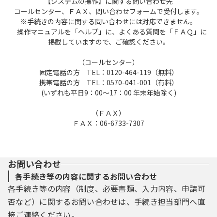
【システムの操作】に関する問い合わせ先
パスワード、氏名、住所、その他の必要な事
コールセンター、ＦＡＸ、問い合わせフォームで受付します。
項を本システム上で登録してください。
※手続きの内容に関する問い合わせには対応できません。
（２）住所、氏名、メールアドレス等に変更
操作マニュアルを「ヘルプ」に、よくある質問を「ＦＡＱ」に
掲載していますので、ご確認ください。
があった場合は変更手続を行ってください。
（３）本システムは、利用者が登録したメー
（コールセンター）
ルアドレスへＵＲＬを送信します。利用者
固定電話の方 TEL：0120-464-119（無料）
は、メールに記載されているＵＲＬにアクセ
携帯電話の方 TEL：0570-041-001（有料）
スすることで、本登録を行います。
(いずれも平日9：00～17：00 年末年始除く)
（４）利用者が登録した情報は、構成団体に
おいて管理されます。
（ＦＡＸ）
（５）利用者は、登録した利用者情報を使用
ＦＡＸ：06-6733-7307
しなくなった場合に削除をすることができま
す。
（６）ＧビズＩＤが利用できる構成団体で、
お問い合わせ
ＧビズＩＤサービスによりログインする場合
は、ＧビズＩＤサービスに登録された利用者
各手続き等の内容に関するお問い合わせ
情報を取得して本システムでも使用します。
各手続き等の内容（制度、必要書類、入力内容、申請可
なお、手続により利用できるＧビズＩＤアカ
否など）に関するお問い合わせは、手続き担当部門へ直
ウントの種別を限定することがあります。
接ご連絡ください。