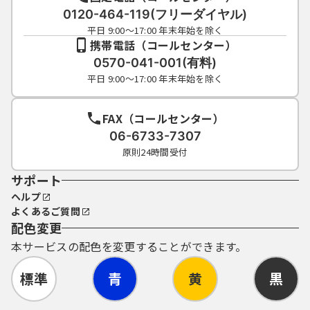
（４）利用者ＩＤ、パスワードは、再発行し
0120-464-119(フリーダイヤル)
ません。なお、利用者ＩＤ、パスワードを紛
平日 9:00～17:00 年末年始を除く
失し、盗難に遭い、又は不正使用されたこと
携帯電話（コールセンター）
が分かったときは、速やかに問い合わせ先に
0570-041-001(有料)
連絡し、その指示に従ってください。
平日 9:00～17:00 年末年始を除く
（５）利用者ＩＤ及びパスワードについて
は、特に有効期限は設けないものとします
が、利用者ＩＤ及びパスワードの利用が３年
FAX（コールセンター）
間行われない場合は、構成団体の職権におい
06-6733-7307
て抹消することができるものとします。
原則24時間受付
（６）構成団体は、利用者ＩＤ及びパスワー
サポート
ド、整理番号及びパスワード（申請データ
用）を使用して行われた手続については、本
ヘルプ
人がこれを行ったものとみなします。
よくあるご質問
配色変更
５ 電子証明書の取得・管理
本サービスの配色を変更することができます。
（１）利用者が、システムを利用して申請･届
出等の手続を行う場合に、電子的な署名（以
標準
青
黄
黒
下「電子署名」といいます。）を必要とする
ものがあります。電子署名が必要な手続につ