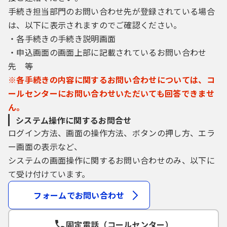
（７）ＬＩＮＥ連携が利用できる構成団体
手続き担当部門のお問い合わせ先が登録されている場合
で、構成団体のＬＩＮＥ公式アカウントの電
は、以下に表示されますのでご確認ください。
子申請にログインする場合は、ＬＩＮＥに登
録された利用者情報を取得して本システムで
・各手続きの手続き説明画面
も使用します。
・申込画面の画面上部に記載されているお問い合わせ
先 等
４ 利用者ＩＤ・パスワード等の管理
※各手続きの内容に関するお問い合わせについては、コ
利用者登録により事前に登録される利用者
ールセンターにお問い合わせいただいても回答できませ
ＩＤ、パスワード又は申請データの送信時に
画面上で通知する整理番号及びパスワード
ん。
（申請データ用）は、利用者のデータの保護
システム操作に関するお問合せ
に不可欠なものです。利用者は、次の各号に
ログイン方法、画面の操作方法、ボタンの押し方、エラ
掲げる事項をご確認ください。
ー画面の表示など、
（１）利用者ＩＤ、パスワード、整理番号及
システムの画面操作に関するお問い合わせのみ、以下に
びパスワード（申請データ用）は、他者に知
て受け付けています。
られないように管理してください。
（２）他者からのパスワード等の照会には応
フォームでお問い合わせ
じないでください。
（３）安全性をより高めるため、パスワード
は、定期的に変更してください。
固定電話（コールセンター）