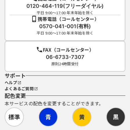
（４）利用者ＩＤ、パスワードは、再発行し
0120-464-119(フリーダイヤル)
ません。なお、利用者ＩＤ、パスワードを紛
平日 9:00～17:00 年末年始を除く
失し、盗難に遭い、又は不正使用されたこと
携帯電話（コールセンター）
が分かったときは、速やかに問い合わせ先に
0570-041-001(有料)
連絡し、その指示に従ってください。
平日 9:00～17:00 年末年始を除く
（５）利用者ＩＤ及びパスワードについて
は、特に有効期限は設けないものとします
が、利用者ＩＤ及びパスワードの利用が３年
FAX（コールセンター）
間行われない場合は、構成団体の職権におい
06-6733-7307
て抹消することができるものとします。
原則24時間受付
（６）構成団体は、利用者ＩＤ及びパスワー
サポート
ド、整理番号及びパスワード（申請データ
用）を使用して行われた手続については、本
ヘルプ
人がこれを行ったものとみなします。
よくあるご質問
配色変更
５ 電子証明書の取得・管理
本サービスの配色を変更することができます。
（１）利用者が、システムを利用して申請･届
出等の手続を行う場合に、電子的な署名（以
標準
青
黄
黒
下「電子署名」といいます。）を必要とする
ものがあります。電子署名が必要な手続につ