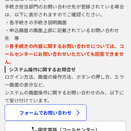
（７）ＬＩＮＥ連携が利用できる構成団体
手続き担当部門のお問い合わせ先が登録されている場合
で、構成団体のＬＩＮＥ公式アカウントの電
は、以下に表示されますのでご確認ください。
子申請にログインする場合は、ＬＩＮＥに登
録された利用者情報を取得して本システムで
・各手続きの手続き説明画面
も使用します。
・申込画面の画面上部に記載されているお問い合わせ
先 等
４ 利用者ＩＤ・パスワード等の管理
※各手続きの内容に関するお問い合わせについては、コ
利用者登録により事前に登録される利用者
ールセンターにお問い合わせいただいても回答できませ
ＩＤ、パスワード又は申請データの送信時に
画面上で通知する整理番号及びパスワード
ん。
（申請データ用）は、利用者のデータの保護
システム操作に関するお問合せ
に不可欠なものです。利用者は、次の各号に
ログイン方法、画面の操作方法、ボタンの押し方、エラ
掲げる事項をご確認ください。
ー画面の表示など、
（１）利用者ＩＤ、パスワード、整理番号及
システムの画面操作に関するお問い合わせのみ、以下に
びパスワード（申請データ用）は、他者に知
て受け付けています。
られないように管理してください。
（２）他者からのパスワード等の照会には応
フォームでお問い合わせ
じないでください。
（３）安全性をより高めるため、パスワード
は、定期的に変更してください。
固定電話（コールセンター）