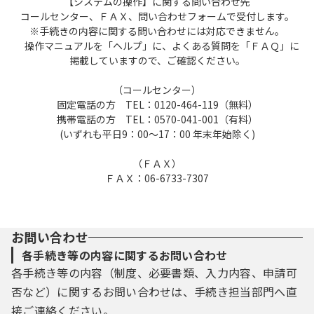
【システムの操作】に関する問い合わせ先
パスワード、氏名、住所、その他の必要な事
コールセンター、ＦＡＸ、問い合わせフォームで受付します。
項を本システム上で登録してください。
※手続きの内容に関する問い合わせには対応できません。
（２）住所、氏名、メールアドレス等に変更
操作マニュアルを「ヘルプ」に、よくある質問を「ＦＡＱ」に
掲載していますので、ご確認ください。
があった場合は変更手続を行ってください。
（３）本システムは、利用者が登録したメー
（コールセンター）
ルアドレスへＵＲＬを送信します。利用者
固定電話の方 TEL：0120-464-119（無料）
は、メールに記載されているＵＲＬにアクセ
携帯電話の方 TEL：0570-041-001（有料）
スすることで、本登録を行います。
(いずれも平日9：00～17：00 年末年始除く)
（４）利用者が登録した情報は、構成団体に
おいて管理されます。
（ＦＡＸ）
（５）利用者は、登録した利用者情報を使用
ＦＡＸ：06-6733-7307
しなくなった場合に削除をすることができま
す。
（６）ＧビズＩＤが利用できる構成団体で、
お問い合わせ
ＧビズＩＤサービスによりログインする場合
は、ＧビズＩＤサービスに登録された利用者
各手続き等の内容に関するお問い合わせ
情報を取得して本システムでも使用します。
各手続き等の内容（制度、必要書類、入力内容、申請可
なお、手続により利用できるＧビズＩＤアカ
否など）に関するお問い合わせは、手続き担当部門へ直
ウントの種別を限定することがあります。
接ご連絡ください。