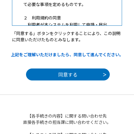
て必要な事項を定めるものです。
２ 利用規約の同意
利用者が本システムを利用して申請・届出
等手続を行うためには、この規約に同意して
「同意する」ボタンをクリックすることにより、この説明
いただくことが必要です。このことを前提
に同意いただけたものとみなします。
に、構成団体は本システムのサービスを提供
します。何らかの理由によりこの規約に同意
上記をご理解いただけましたら、同意して進んでください。
することができない場合は、本システムをご
利用いただくことができません。なお、閲覧
のみについても、この規約に同意されたもの
とみなします。
３ 利用者ＩＤ・パスワード等の登録・変更
及び削除
本システムを利用して申請・届出等手続を
行う場合は、利用者たる本人が次の各号に掲
【各手続きの内容】に関する問い合わせ先
げる利用方法に従い利用者登録を行うことが
直接各手続きの担当課に問い合わせください。
できるものとします。
（１）利用者登録を行う際は、利用者ＩＤ、