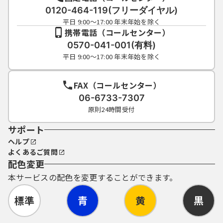
（４）利用者ＩＤ、パスワードは、再発行し
0120-464-119(フリーダイヤル)
ません。なお、利用者ＩＤ、パスワードを紛
平日 9:00～17:00 年末年始を除く
失し、盗難に遭い、又は不正使用されたこと
携帯電話（コールセンター）
が分かったときは、速やかに問い合わせ先に
0570-041-001(有料)
連絡し、その指示に従ってください。
平日 9:00～17:00 年末年始を除く
（５）利用者ＩＤ及びパスワードについて
は、特に有効期限は設けないものとします
が、利用者ＩＤ及びパスワードの利用が３年
FAX（コールセンター）
間行われない場合は、構成団体の職権におい
06-6733-7307
て抹消することができるものとします。
原則24時間受付
（６）構成団体は、利用者ＩＤ及びパスワー
サポート
ド、整理番号及びパスワード（申請データ
用）を使用して行われた手続については、本
ヘルプ
人がこれを行ったものとみなします。
よくあるご質問
配色変更
５ 電子証明書の取得・管理
本サービスの配色を変更することができます。
（１）利用者が、システムを利用して申請･届
出等の手続を行う場合に、電子的な署名（以
標準
青
黄
黒
下「電子署名」といいます。）を必要とする
ものがあります。電子署名が必要な手続につ