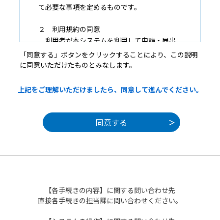
て必要な事項を定めるものです。
２ 利用規約の同意
利用者が本システムを利用して申請・届出
等手続を行うためには、この規約に同意して
「同意する」ボタンをクリックすることにより、この説明
いただくことが必要です。このことを前提
に同意いただけたものとみなします。
に、構成団体は本システムのサービスを提供
します。何らかの理由によりこの規約に同意
上記をご理解いただけましたら、同意して進んでください。
することができない場合は、本システムをご
利用いただくことができません。なお、閲覧
のみについても、この規約に同意されたもの
とみなします。
３ 利用者ＩＤ・パスワード等の登録・変更
及び削除
本システムを利用して申請・届出等手続を
行う場合は、利用者たる本人が次の各号に掲
【各手続きの内容】に関する問い合わせ先
げる利用方法に従い利用者登録を行うことが
直接各手続きの担当課に問い合わせください。
できるものとします。
（１）利用者登録を行う際は、利用者ＩＤ、