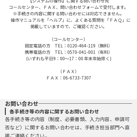
【システムの操作】に関する問い合わせ先
パスワード、氏名、住所、その他の必要な事
コールセンター、ＦＡＸ、問い合わせフォームで受付します。
項を本システム上で登録してください。
※手続きの内容に関する問い合わせには対応できません。
（２）住所、氏名、メールアドレス等に変更
操作マニュアルを「ヘルプ」に、よくある質問を「ＦＡＱ」に
掲載していますので、ご確認ください。
があった場合は変更手続を行ってください。
（３）本システムは、利用者が登録したメー
（コールセンター）
ルアドレスへＵＲＬを送信します。利用者
固定電話の方 TEL：0120-464-119（無料）
は、メールに記載されているＵＲＬにアクセ
携帯電話の方 TEL：0570-041-001（有料）
スすることで、本登録を行います。
(いずれも平日9：00～17：00 年末年始除く)
（４）利用者が登録した情報は、構成団体に
おいて管理されます。
（ＦＡＸ）
（５）利用者は、登録した利用者情報を使用
ＦＡＸ：06-6733-7307
しなくなった場合に削除をすることができま
す。
（６）ＧビズＩＤが利用できる構成団体で、
お問い合わせ
ＧビズＩＤサービスによりログインする場合
は、ＧビズＩＤサービスに登録された利用者
各手続き等の内容に関するお問い合わせ
情報を取得して本システムでも使用します。
各手続き等の内容（制度、必要書類、入力内容、申請可
なお、手続により利用できるＧビズＩＤアカ
否など）に関するお問い合わせは、手続き担当部門へ直
ウントの種別を限定することがあります。
接ご連絡ください。