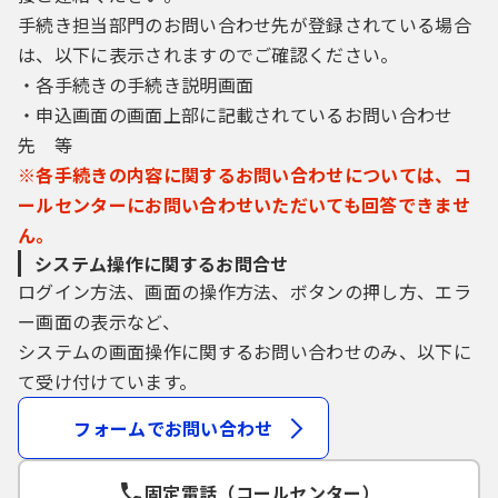
（７）ＬＩＮＥ連携が利用できる構成団体
手続き担当部門のお問い合わせ先が登録されている場合
で、構成団体のＬＩＮＥ公式アカウントの電
は、以下に表示されますのでご確認ください。
子申請にログインする場合は、ＬＩＮＥに登
録された利用者情報を取得して本システムで
・各手続きの手続き説明画面
も使用します。
・申込画面の画面上部に記載されているお問い合わせ
先 等
４ 利用者ＩＤ・パスワード等の管理
※各手続きの内容に関するお問い合わせについては、コ
利用者登録により事前に登録される利用者
ールセンターにお問い合わせいただいても回答できませ
ＩＤ、パスワード又は申請データの送信時に
画面上で通知する整理番号及びパスワード
ん。
（申請データ用）は、利用者のデータの保護
システム操作に関するお問合せ
に不可欠なものです。利用者は、次の各号に
ログイン方法、画面の操作方法、ボタンの押し方、エラ
掲げる事項をご確認ください。
ー画面の表示など、
（１）利用者ＩＤ、パスワード、整理番号及
システムの画面操作に関するお問い合わせのみ、以下に
びパスワード（申請データ用）は、他者に知
て受け付けています。
られないように管理してください。
（２）他者からのパスワード等の照会には応
フォームでお問い合わせ
じないでください。
（３）安全性をより高めるため、パスワード
は、定期的に変更してください。
固定電話（コールセンター）