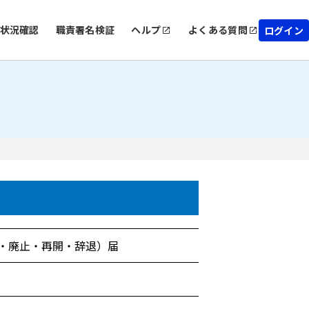
状況確認
職責署名検証
ヘルプ
よくある質問
ログイン
・廃止・再開・辞退）届