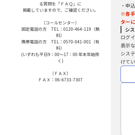
る質問を「ＦＡＱ」に
・申
掲載していますので、ご確認ください。
※各
ター
（コールセンター）
固定電話の方 TEL：0120-464-119（無
シス
料）
ログ
携帯電話の方 TEL：0570-041-001（有
表示
料）
シス
(いずれも平日9：00～17：00 年末年始除
く)
けてい
（ＦＡＸ）
ＦＡＸ：06-6733-7307