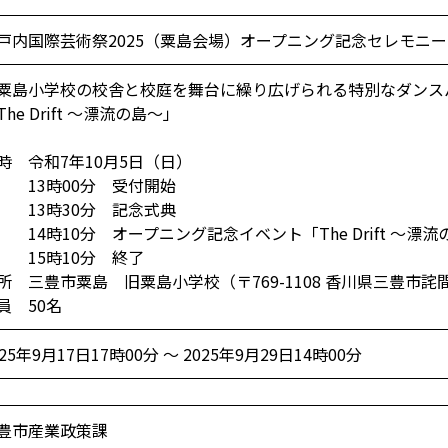
戸内国際芸術祭2025（粟島会場）オープニング記念セレモニ
粟島小学校の校舎と校庭を舞台に繰り広げられる特別なダンス
The Drift ～漂流の島～」
時 令和7年10月5日（日）
3時00分 受付開始
3時30分 記念式典
4時10分 オープニング記念イベント「The Drift ～漂流
5時10分 終了
所 三豊市粟島 旧粟島小学校（〒769-1108 香川県三豊市詫間
員 50名
025年9月17日17時00分 ～ 2025年9月29日14時00分
豊市産業政策課