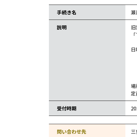
手続き名
瀬
説明
旧
「
日
1
1
1
1
場
定
受付時期
2
問い合わせ先
三