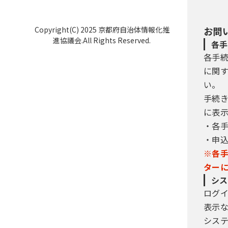
Copyright(C) 2025 京都府自治体情報化推
お問
進協議会.All Rights Reserved.
各手
各手
に関
い。
手続
に表
・各
・申
※各
ター
シス
ログ
表示
シス