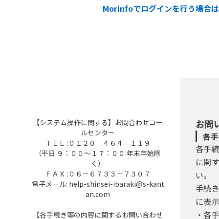
Morinfoでログインを行う場
【システム操作に関する】お問合わせコー
お問
ルセンター
各手
ＴＥＬ :０１２０－４６４－１１９
各手
（平日 ９：００～１７：００ 年末年始除
に関
く）
ＦＡＸ :０６－６７３３－７３０７
い。
電子メール: help-shinsei-ibaraki@s-kant
手続
an.com
に表
・各
【各手続き等の内容に関するお問い合わせ