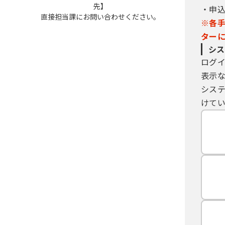
先】
・申
直接担当課にお問い合わせください。
※各
ター
シス
ログ
表示
シス
けてい