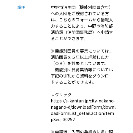
説明
中野市消防団（機能別団員含む）
への入団をご検討されている方
は、こちらのフォームから情報入
力することにより、中野市消防部
消防課（消防団事務局）へ申請す
ることができます。
※機能別団員の募集については、
消防団員を５年以上経験した方
（ＯＢ）を対象としています。
機能別団員募集情報については
下記のURLから資料をダウンロー
ドすることができます。
↓クリック
https://s-kantan.jp/city-nakano-
nagano-d/downloadForm/downl
oadFormList_detail.action?tem
pSeq=30252
※申請後、入団の手続きに進む際