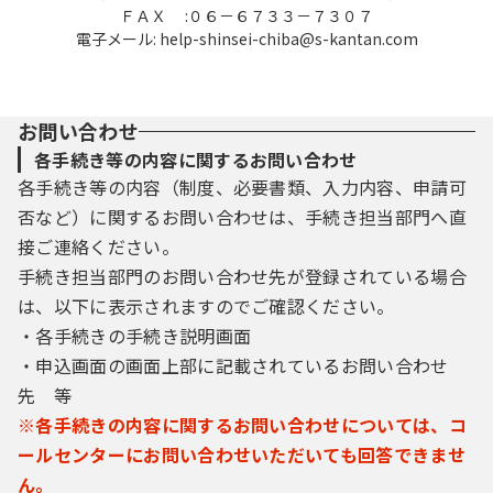
ＦＡＸ :０６－６７３３－７３０７
本システムを利用して申請・届出等手続を行
電子メール: help-shinsei-chiba@s-kantan.com
う場合は、利用者たる本人が利用方法に従い
利用者登録を行うことができるものとしま
す。
お問い合わせ
（１）利用者登録を行う際は、利用者ＩＤ、
各手続き等の内容に関するお問い合わせ
パスワード、氏名、住所、その他の必要な事
各手続き等の内容（制度、必要書類、入力内容、申請可
項を本システム上で登録してください。
否など）に関するお問い合わせは、手続き担当部門へ直
（２）住所、氏名、メールアドレス等に変更
があった場合は変更手続を行ってください。
接ご連絡ください。
（３）本システムは、利用者が登録したメー
手続き担当部門のお問い合わせ先が登録されている場合
ルアドレスへＵＲＬを送信します。利用者
は、以下に表示されますのでご確認ください。
は、メールに記載されているＵＲＬにアクセ
・各手続きの手続き説明画面
スすることで、本登録を行います。
・申込画面の画面上部に記載されているお問い合わせ
（４）利用者登録にて登録された情報は、構
成団体にて管理されます。
先 等
（５）利用者は、登録した利用者情報を使用
※各手続きの内容に関するお問い合わせについては、コ
しなくなった場合に削除をすることができま
ールセンターにお問い合わせいただいても回答できませ
す。
ん。