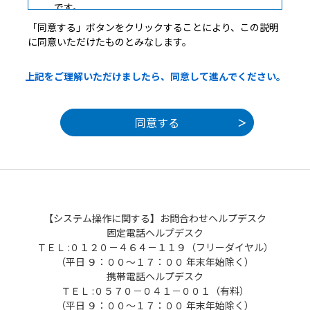
です。
「同意する」ボタンをクリックすることにより、この説明
に同意いただけたものとみなします。
２ 利用規約の同意
上記をご理解いただけましたら、同意して進んでください。
本システムを利用して申請・届出等手続を
行うためには、この規約に同意していただく
ことが必要です。このことを前提に、構成団
体は本システムのサービスを提供します。本
システムをご利用された方は、この規約に同
意されたものとみなします。何らかの理由に
よりこの規約に同意することができない場合
は、本システムをご利用いただくことができ
ません。なお、閲覧のみについても、この規
【システム操作に関する】お問合わせヘルプデスク
約に同意されたものとみなします。
固定電話ヘルプデスク
ＴＥＬ :０１２０－４６４－１１９（フリーダイヤル）
（平日 ９：００～１７：００ 年末年始除く）
３ 利用者ＩＤ・パスワード等の登録・変更
携帯電話ヘルプデスク
及び削除
ＴＥＬ :０５７０－０４１－００１（有料）
（平日 ９：００～１７：００ 年末年始除く）