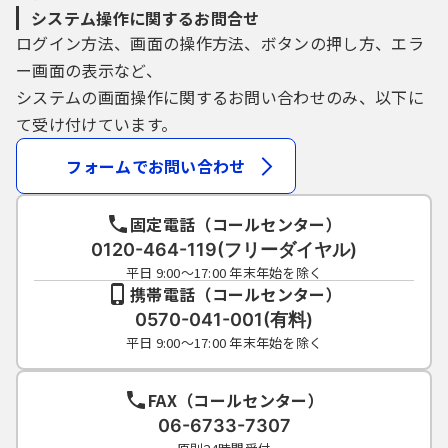
システム操作に関するお問合せ
ログイン方法、画面の操作方法、ボタンの押し方、エラ
４ 利用者ＩＤ・パスワード等の管理
ー画面の表示など、
利用者登録により事前に登録される利用者
システムの画面操作に関するお問い合わせのみ、以下に
ＩＤ、パスワード又は申請データの送信時に
て受け付けています。
画面上で通知する整理番号及びパスワード
（申請データ用）は、利用者のデータの保護
フォームでお問い合わせ
に不可欠なものです。利用者は、次の事項を
ご確認ください。
固定電話（コールセンター）
（１）利用者ＩＤ、パスワード、整理番号及
0120-464-119(フリーダイヤル)
びパスワード（申請データ用）は、他者に知
平日 9:00～17:00 年末年始を除く
携帯電話（コールセンター）
られないように管理してください。
（２）他者からのパスワード等の照会には応
0570-041-001(有料)
じないでください。
平日 9:00～17:00 年末年始を除く
（３）安全性をより高めるため、パスワード
は、定期的に変更してください。
FAX（コールセンター）
（４）利用者ＩＤ、パスワードは、再発行し
06-6733-7307
ません。なお、利用者ＩＤ、パスワードを紛