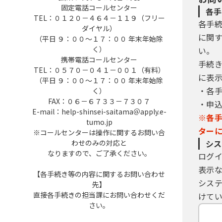
固定電話コールセンター
各手
TEL：０１２０－４６４－１１９（フリー
各手
ダイヤル）
に関
（平日 ９：００～１７：００ 年末年始除
く）
い。
携帯電話コールセンター
手続
TEL：０５７０－０４１－００１（有料）
に表
（平日 ９：００～１７：００ 年末年始除
・各
く）
FAX：０６－６７３３－７３０７
・申
E-mail：help-shinsei-saitama＠apply.e-
※各
tumo.jp
ター
※コールセンターは操作に関するお問い合
わせのみの対応と
シス
なりますので、ご了承ください。
ログ
表示
【各手続き等の内容に関するお問い合わせ
シス
先】
直接各手続きの担当課にお問い合わせくだ
けてい
さい。