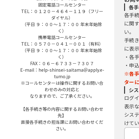
固定電話コールセンター
各手
TEL：０１２０－４６４－１１９（フリー
各手
ダイヤル）
に関
（平日 ９：００～１７：００ 年末年始除
く）
い。
携帯電話コールセンター
手続
TEL：０５７０－０４１－００１（有料）
に表
（平日 ９：００～１７：００ 年末年始除
・各
く）
FAX：０６－６７３３－７３０７
・申
E-mail：help-shinsei-saitama＠apply.e-
※各
tumo.jp
ター
※コールセンターは操作に関するお問い合
わせのみの対応と
シス
なりますので、ご了承ください。
ログ
表示
【各手続き等の内容に関するお問い合わせ
シス
先】
直接各手続きの担当課にお問い合わせくだ
けてい
さい。