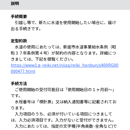
説明
手続概要
引越し等で、新たに水道を使用開始したい場合に、届け
出る手続きです。
定型約款
水道の使用にあたっては、新座市水道事業給水条例（昭
和３７年条例第４号）が契約の内容となります。詳細につ
きましては、下記を御覧ください。
https://www1.g-reiki.net/niiza/reiki_honbun/s400RG00
000477.html
手続方法
ご使用開始の受付可能日は「使用開始日の１ヶ月前〜」
です。
水栓番号は「検針票」又は納入通知書等に記載されてお
ります。
入力項目のうち、必須が付いている項目につきまして
は、入力必須項目です。入力がないと受付ができません。
入力にあたっては、指定の文字種(半角英数･全角など)で