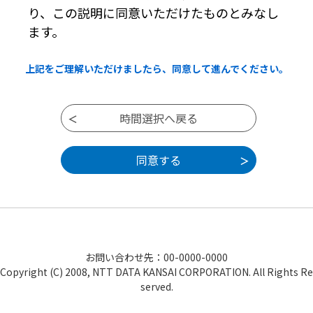
り、この説明に同意いただけたものとみなし
本システムを利用して申請・届出等手続を
行うためには、この規約に同意することが必
ます。
要です。このことを前提に、構成団体は本シ
ステムのサービスを提供します。本システム
上記をご理解いただけましたら、同意して進んでください。
を利用した方は、この規約に同意したものと
みなします。何らかの理由によりこの規約に
同意することができない場合は、本システム
を利用することができません。なお、閲覧の
みについても、この規約に同意したものとみ
なします。
３ 利用者ＩＤ・パスワード等の登録・変更
及び削除
本システムを利用して申請・届出等手続を
行う場合は、利用者たる本人が利用方法に従
お問い合わせ先：00-0000-0000
い利用者登録を行うことができるものとしま
Copyright (C) 2008, NTT DATA KANSAI CORPORATION. All Rights Re
す。
served.
（１）利用者登録を行う際は、利用者ＩＤ、