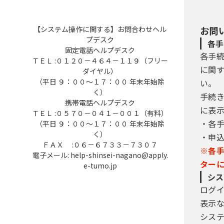
【システム操作に関する】お問合わせヘル
お問
プデスク
各手
固定電話ヘルプデスク
各手
ＴＥＬ :０１２０－４６４－１１９（フリー
に関
ダイヤル）
（平日 ９：００～１７：００ 年末年始除
い。
く）
手続
携帯電話ヘルプデスク
に表
ＴＥＬ :０５７０－０４１－００１（有料）
・各
（平日 ９：００～１７：００ 年末年始除
く）
・申
ＦＡＸ :０６－６７３３－７３０７
※各
電子メール: help-shinsei-nagano@apply.
ター
e-tumo.jp
シス
ログ
表示
シス