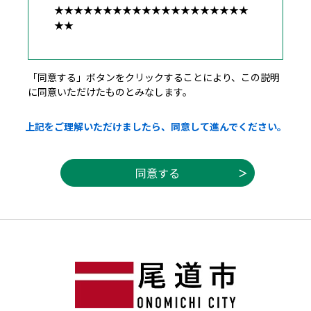
★★★★★★★★★★★★★★★★★★★★
★★
広島県・市町共同利用型電子申請システム利
「同意する」ボタンをクリックすることにより、この説明
用者規約
に同意いただけたものとみなします。
１ 目的
上記をご理解いただけましたら、同意して進んでください。
この規約は，利用者が広島県・市町共同利用
型電子申請システム（以下「システム」とい
う。）を利用して広島県及び県内市町（以下
「県内自治体」という。）に申請・届出等の
手続を行うために必要な事項を定めるもので
す。
２ 利用者規約の同意
（１）県内自治体は，この規約に従ってシス
テムを利用する者（以下「利用者」とい
う。）に対して，システムを提供するものと
します。なお，利用者は，利用の前に必ずこ