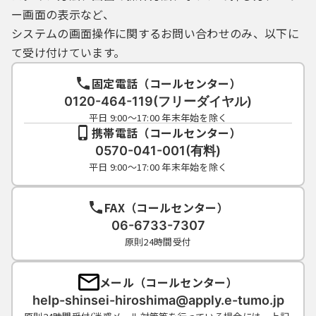
（４）県内自治体は，利用者ＩＤを必要とす
ー画面の表示など、
る手続においては，利用された利用者ＩＤ及
システムの画面操作に関するお問い合わせのみ、以下に
びパスワードに基づき，すべて当該利用者Ｉ
Ｄの利用者による行為であるとみなし，利用
て受け付けています。
者ＩＤ及びパスワードの事故により発生した
損害等について，一切の責任を負いません。
固定電話（コールセンター）
（５）利用者は，利用者ＩＤ又はパスワード
0120-464-119(フリーダイヤル)
を亡失した場合には，改めて新規の利用者Ｉ
平日 9:00～17:00 年末年始を除く
Ｄを取得するものとします。なお，その場
携帯電話（コールセンター）
合，亡失した利用者ＩＤと同じ利用者ＩＤを
0570-041-001(有料)
取得することはできません。
平日 9:00～17:00 年末年始を除く
（６）２年間ログインがなされなかった利用
者ＩＤは自動的に削除されます。削除後にシ
FAX（コールセンター）
ステムを利用する場合は新規に利用者ＩＤを
06-6733-7307
取得するものとします。
（７）県内自治体及びシステム提供事業者(コ
原則24時間受付
ールセンターを含みます。)は，登録されてい
る利用者ＩＤ及び情報の内容又は既に発行さ
メール（コールセンター）
れた利用者ＩＤの亡失等に関する問合せに
help-shinsei-hiroshima@apply.e-tumo.jp
は，一切お答えできません。