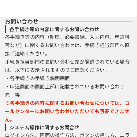
の規約を確認していただくとともに，この規
約に同意できない場合は利用をお断りしま
す。
お問い合わせ
（２）システムを利用する利用者は，この規
各手続き等の内容に関するお問い合わせ
約に同意したものとします。
各手続き等の内容（制度、必要書類、入力内容、申請可
否など）に関するお問い合わせは、手続き担当部門へ直
３ 利用者ＩＤ及びパスワードの取得・管理
接ご連絡ください。
（１）利用者は，システムにおいてログイン
手続き担当部門のお問い合わせ先が登録されている場合
認証が必要な手続きを申請する場合は，事前
に利用者ＩＤ及びパスワードを取得する必要
は、以下に表示されますのでご確認ください。
があります。
・各手続きの手続き説明画面
（２）登録された利用者ＩＤ及び個人情報等
・申込画面の画面上部に記載されているお問い合わせ
は県内自治体で共同管理され，共通に利用で
先 等
きるものとします。
※各手続きの内容に関するお問い合わせについては、コ
（３）利用者は，システムの利用の際に取得
した利用者ＩＤ及び本人が登録したパスワー
ールセンターにお問い合わせいただいても回答できませ
ドについて，自らの責任において厳重に管理
ん。
し，第三者への漏えい防止に努めることとし
システム操作に関するお問合せ
ます。
ログイン方法、画面の操作方法、ボタンの押し方、エラ