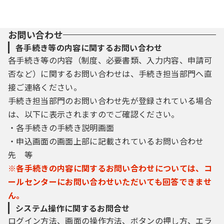
の規約を確認していただくとともに，この規
約に同意できない場合は利用をお断りしま
す。
お問い合わせ
（２）システムを利用する利用者は，この規
各手続き等の内容に関するお問い合わせ
約に同意したものとします。
各手続き等の内容（制度、必要書類、入力内容、申請可
否など）に関するお問い合わせは、手続き担当部門へ直
３ 利用者ＩＤ及びパスワードの取得・管理
接ご連絡ください。
（１）利用者は，システムにおいてログイン
手続き担当部門のお問い合わせ先が登録されている場合
認証が必要な手続きを申請する場合は，事前
に利用者ＩＤ及びパスワードを取得する必要
は、以下に表示されますのでご確認ください。
があります。
・各手続きの手続き説明画面
（２）登録された利用者ＩＤ及び個人情報等
・申込画面の画面上部に記載されているお問い合わせ
は県内自治体で共同管理され，共通に利用で
先 等
きるものとします。
※各手続きの内容に関するお問い合わせについては、コ
（３）利用者は，システムの利用の際に取得
した利用者ＩＤ及び本人が登録したパスワー
ールセンターにお問い合わせいただいても回答できませ
ドについて，自らの責任において厳重に管理
ん。
し，第三者への漏えい防止に努めることとし
システム操作に関するお問合せ
ます。
ログイン方法、画面の操作方法、ボタンの押し方、エラ