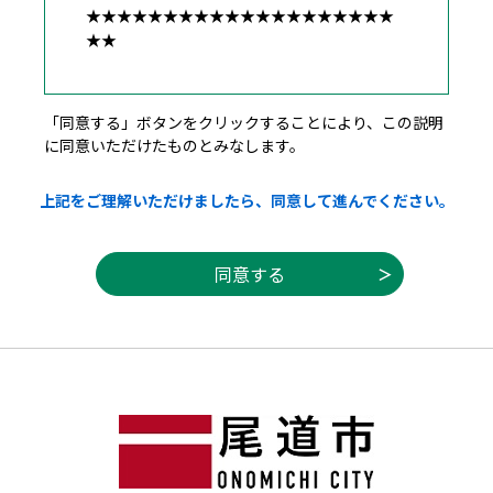
★★★★★★★★★★★★★★★★★★★★
★★
広島県・市町共同利用型電子申請システム利
「同意する」ボタンをクリックすることにより、この説明
用者規約
に同意いただけたものとみなします。
１ 目的
上記をご理解いただけましたら、同意して進んでください。
この規約は，利用者が広島県・市町共同利用
型電子申請システム（以下「システム」とい
う。）を利用して広島県及び県内市町（以下
「県内自治体」という。）に申請・届出等の
手続を行うために必要な事項を定めるもので
す。
２ 利用者規約の同意
（１）県内自治体は，この規約に従ってシス
テムを利用する者（以下「利用者」とい
う。）に対して，システムを提供するものと
します。なお，利用者は，利用の前に必ずこ