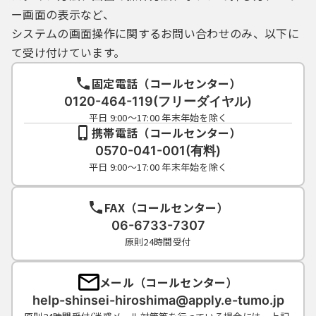
（４）県内自治体は，利用者ＩＤを必要とす
ー画面の表示など、
る手続においては，利用された利用者ＩＤ及
システムの画面操作に関するお問い合わせのみ、以下に
びパスワードに基づき，すべて当該利用者Ｉ
Ｄの利用者による行為であるとみなし，利用
て受け付けています。
者ＩＤ及びパスワードの事故により発生した
損害等について，一切の責任を負いません。
固定電話（コールセンター）
（５）利用者は，利用者ＩＤ又はパスワード
0120-464-119(フリーダイヤル)
を亡失した場合には，改めて新規の利用者Ｉ
平日 9:00～17:00 年末年始を除く
Ｄを取得するものとします。なお，その場
携帯電話（コールセンター）
合，亡失した利用者ＩＤと同じ利用者ＩＤを
0570-041-001(有料)
取得することはできません。
平日 9:00～17:00 年末年始を除く
（６）２年間ログインがなされなかった利用
者ＩＤは自動的に削除されます。削除後にシ
FAX（コールセンター）
ステムを利用する場合は新規に利用者ＩＤを
06-6733-7307
取得するものとします。
（７）県内自治体及びシステム提供事業者(コ
原則24時間受付
ールセンターを含みます。)は，登録されてい
る利用者ＩＤ及び情報の内容又は既に発行さ
メール（コールセンター）
れた利用者ＩＤの亡失等に関する問合せに
help-shinsei-hiroshima@apply.e-tumo.jp
は，一切お答えできません。