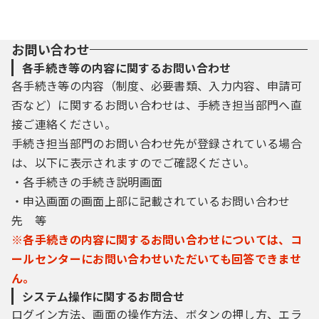
の規約を確認していただくとともに，この規
約に同意できない場合は利用をお断りしま
す。
お問い合わせ
（２）システムを利用する利用者は，この規
各手続き等の内容に関するお問い合わせ
約に同意したものとします。
各手続き等の内容（制度、必要書類、入力内容、申請可
否など）に関するお問い合わせは、手続き担当部門へ直
３ 利用者ＩＤ及びパスワードの取得・管理
接ご連絡ください。
（１）利用者は，システムにおいてログイン
手続き担当部門のお問い合わせ先が登録されている場合
認証が必要な手続きを申請する場合は，事前
に利用者ＩＤ及びパスワードを取得する必要
は、以下に表示されますのでご確認ください。
があります。
・各手続きの手続き説明画面
（２）登録された利用者ＩＤ及び個人情報等
・申込画面の画面上部に記載されているお問い合わせ
は県内自治体で共同管理され，共通に利用で
先 等
きるものとします。
※各手続きの内容に関するお問い合わせについては、コ
（３）利用者は，システムの利用の際に取得
した利用者ＩＤ及び本人が登録したパスワー
ールセンターにお問い合わせいただいても回答できませ
ドについて，自らの責任において厳重に管理
ん。
し，第三者への漏えい防止に努めることとし
システム操作に関するお問合せ
ます。
ログイン方法、画面の操作方法、ボタンの押し方、エラ