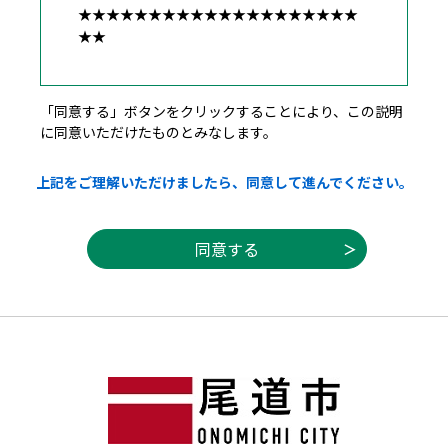
★★★★★★★★★★★★★★★★★★★★
★★
広島県・市町共同利用型電子申請システム利
「同意する」ボタンをクリックすることにより、この説明
用者規約
に同意いただけたものとみなします。
１ 目的
上記をご理解いただけましたら、同意して進んでください。
この規約は，利用者が広島県・市町共同利用
型電子申請システム（以下「システム」とい
う。）を利用して広島県及び県内市町（以下
「県内自治体」という。）に申請・届出等の
手続を行うために必要な事項を定めるもので
す。
２ 利用者規約の同意
（１）県内自治体は，この規約に従ってシス
テムを利用する者（以下「利用者」とい
う。）に対して，システムを提供するものと
します。なお，利用者は，利用の前に必ずこ