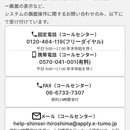
（４）県内自治体は，利用者ＩＤを必要とす
ー画面の表示など、
る手続においては，利用された利用者ＩＤ及
システムの画面操作に関するお問い合わせのみ、以下に
びパスワードに基づき，すべて当該利用者Ｉ
Ｄの利用者による行為であるとみなし，利用
て受け付けています。
者ＩＤ及びパスワードの事故により発生した
損害等について，一切の責任を負いません。
固定電話（コールセンター）
（５）利用者は，利用者ＩＤ又はパスワード
0120-464-119(フリーダイヤル)
を亡失した場合には，改めて新規の利用者Ｉ
平日 9:00～17:00 年末年始を除く
Ｄを取得するものとします。なお，その場
携帯電話（コールセンター）
合，亡失した利用者ＩＤと同じ利用者ＩＤを
0570-041-001(有料)
取得することはできません。
平日 9:00～17:00 年末年始を除く
（６）２年間ログインがなされなかった利用
者ＩＤは自動的に削除されます。削除後にシ
FAX（コールセンター）
ステムを利用する場合は新規に利用者ＩＤを
06-6733-7307
取得するものとします。
（７）県内自治体及びシステム提供事業者(コ
原則24時間受付
ールセンターを含みます。)は，登録されてい
る利用者ＩＤ及び情報の内容又は既に発行さ
メール（コールセンター）
れた利用者ＩＤの亡失等に関する問合せに
help-shinsei-hiroshima@apply.e-tumo.jp
は，一切お答えできません。